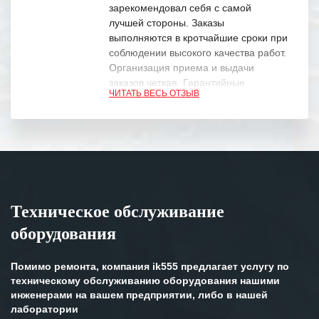
зарекомендовал себя с самой
лучшей стороны. Заказы
выполняются в кротчайшие сроки при
соблюдении высокого качества работ.
Организация приема и выдачи
заказов четкая. Гарантийные
ЧИТАТЬ ВЕСЬ ОТЗЫВ
обязательства выполняются в
полном объеме.
Выражаем благодарность Вашим
специалистам за профессионализм и
оперативное решение поставленных
задач.
Техническое обслуживание
Особенно хочется отметить высокую
оборудования
клиентоориентированность
персонала Вашей компании,
готовность помочь в самых сложных
Помимо ремонта, компания ik555 предлагает услугу по
ситуациях.
техническому обслуживанию оборудования нашими
инженерами на вашем предприятии, либо в нашей
Мы высоко ценим сложившиеся
лаборатории