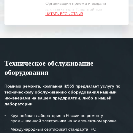
Организация приема и выдачи
заказов четкая. Гарантийные
ЧИТАТЬ ВЕСЬ ОТЗЫВ
обязательства выполняются в
полном объеме.
Выражаем благодарность Вашим
специалистам за профессионализм и
оперативное решение поставленных
задач.
Техническое обслуживание
Особенно хочется отметить высокую
оборудования
клиентоориентированность
персонала Вашей компании,
готовность помочь в самых сложных
Помимо ремонта, компания ik555 предлагает услугу по
ситуациях.
техническому обслуживанию оборудования нашими
инженерами на вашем предприятии, либо в нашей
Мы высоко ценим сложившиеся
лаборатории
между нашими компаниями открытые
и доверительные партнерские
Крупнейшая лаборатория в России по ремонту
промышленной электроники на компонентном уровне
отношения и искренне желаем
«Инженерной компании «555» долгих
Международный сертификат стандарта IPC