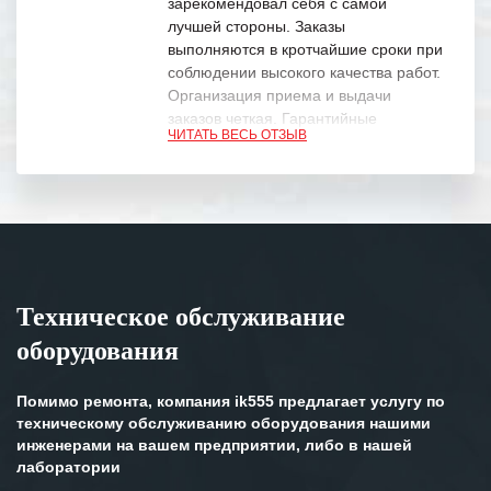
зарекомендовал себя с самой
лучшей стороны. Заказы
выполняются в кротчайшие сроки при
соблюдении высокого качества работ.
Организация приема и выдачи
заказов четкая. Гарантийные
ЧИТАТЬ ВЕСЬ ОТЗЫВ
обязательства выполняются в
полном объеме.
Выражаем благодарность Вашим
специалистам за профессионализм и
оперативное решение поставленных
задач.
Техническое обслуживание
Особенно хочется отметить высокую
оборудования
клиентоориентированность
персонала Вашей компании,
готовность помочь в самых сложных
Помимо ремонта, компания ik555 предлагает услугу по
ситуациях.
техническому обслуживанию оборудования нашими
инженерами на вашем предприятии, либо в нашей
Мы высоко ценим сложившиеся
лаборатории
между нашими компаниями открытые