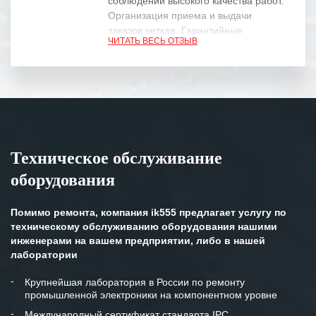
соблюдении высокого качества работ.
Организация приема и выдачи
заказов четкая. Гарантийные
ЧИТАТЬ ВЕСЬ ОТЗЫВ
обязательства выполняются в
полном объеме.
Выражаем благодарность Вашим
специалистам за профессионализм и
оперативное решение поставленных
задач.
Техническое обслуживание
Особенно хочется отметить высокую
оборудования
клиентоориентированность
персонала Вашей компании,
готовность помочь в самых сложных
Помимо ремонта, компания ik555 предлагает услугу по
ситуациях.
техническому обслуживанию оборудования нашими
инженерами на вашем предприятии, либо в нашей
Мы высоко ценим сложившиеся
лаборатории
между нашими компаниями открытые
и доверительные партнерские
Крупнейшая лаборатория в России по ремонту
промышленной электроники на компонентном уровне
отношения и искренне желаем
«Инженерной компании «555» долгих
Международный сертификат стандарта IPC