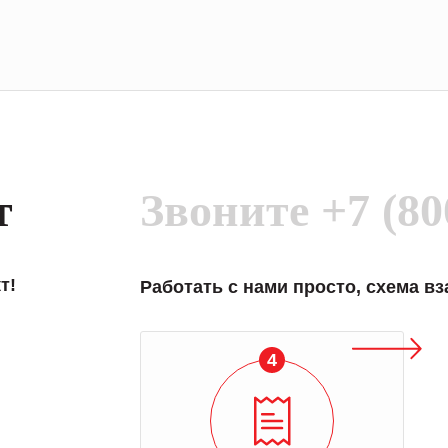
т
Звоните
+7 (80
т!
Работать с нами просто, схема в
4