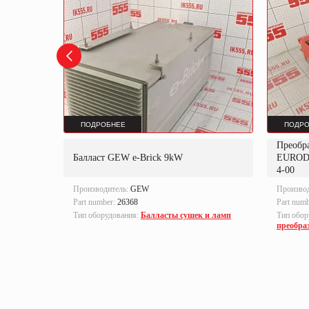
ПОДРОБНЕЕ
ПОДРО
Преобр
K
Балласт GEW e-Brick 9kW
EUROD
4-00
Производитель:
GEW
Произво
Part number:
26368
Part num
локи
Тип оборудования:
Балласты сушек и ламп
Тип обор
преобра