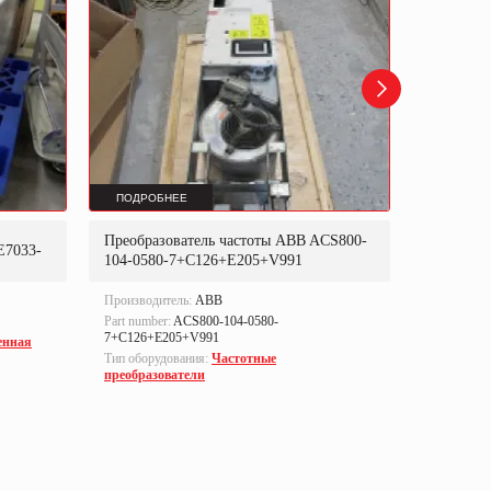
ПОДРОБНЕЕ
ПОДРОБ
Преобразователь частоты ABB ACS800-
Преобраз
E7033-
104-0580-7+C126+E205+V991
302P31
Производитель:
ABB
Производи
Part number:
ACS800-104-0580-
Part numbe
7+C126+E205+V991
енная
Тип оборуд
Тип оборудования:
Частотные
преобразо
преобразователи