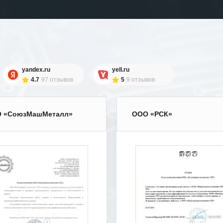
yandex.ru
yell.ru
4.7
97 отзывов
5
9 отзывов
 «СоюзМашМеталл»
ООО «РСК»