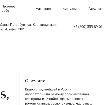
Примеры
Компания
Контакты
Гарантия
работ
 Санкт-Петербург, ул. Кронштадтская,
+7 (800) 555-89-01
тер А, офис 302
равления
Ремонт сварочных трансформаторов
Ремонт аппаратов плазменной резки
Ремонт сварочных полуавтоматов
Ремонт плазменных станков с ЧПУ
D
О ремонте
Видео о крупнейшей в России
S,
лаборатории по ремонту промышленной
электроники. Узнайте, где выполняют
ремонт станков, сервоприводов, частотных