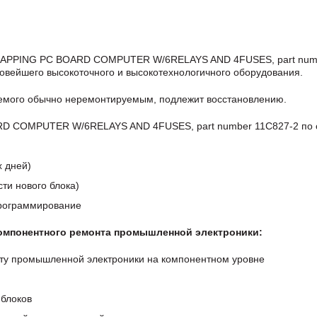
TRAPPING PC BOARD COMPUTER W/6RELAYS AND 4FUSES, part num
овейшего высокоточного и высокотехнологичного оборудования.
аемого обычно неремонтируемым, подлежит восстановлению.
D COMPUTER W/6RELAYS AND 4FUSES, part number 11C827-2 по 
х дней)
ти нового блока)
программирование
компонентного ремонта промышленной электроники:
ту промышленной электроники на компонентном уровне
блоков