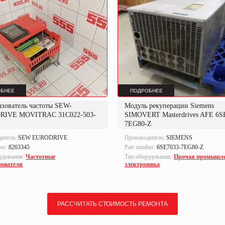
БНЕЕ
ПОДРОБНЕЕ
азователь частоты SEW-
Модуль рекуперации Siemens
RIVE MOVITRAC 31C022-503-
SIMOVERT Masterdrives AFE 6S
7EG80-Z
дитель:
SEW EURODRIVE
Производитель:
SIEMENS
ber:
8263345
Part number:
6SE7033-7EG80-Z
удования:
Частотные
Тип оборудования:
Прочая промышл
зователи
электроника
РАССЧИТАТЬ СТОИМОСТЬ РЕМОНТА