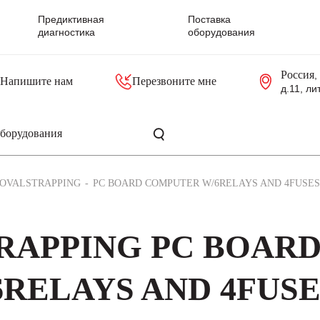
Предиктивная
Поставка
диагностика
оборудования
Россия
,
Напишите нам
Перезвоните мне
д.11, ли
резольверы
Контроллеры, блоки управления
Панели оператора, промышленные мониторы
Прочая промышленная электроника
Промышленные пульты уп
Серверные материнские платы
OVALSTRAPPING
PC BOARD COMPUTER W/6RELAYS AND 4FUSES
TRAPPING PC BOAR
RELAYS AND 4FUSE