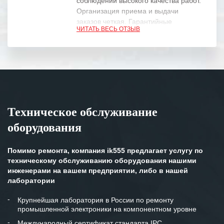
соблюдении высокого качества работ.
Организация приема и выдачи
заказов четкая. Гарантийные
ЧИТАТЬ ВЕСЬ ОТЗЫВ
обязательства выполняются в
полном объеме.
Выражаем благодарность Вашим
специалистам за профессионализм и
оперативное решение поставленных
задач.
Техническое обслуживание
Особенно хочется отметить высокую
оборудования
клиентоориентированность
персонала Вашей компании,
готовность помочь в самых сложных
Помимо ремонта, компания ik555 предлагает услугу по
ситуациях.
техническому обслуживанию оборудования нашими
инженерами на вашем предприятии, либо в нашей
Мы высоко ценим сложившиеся
лаборатории
между нашими компаниями открытые
и доверительные партнерские
Крупнейшая лаборатория в России по ремонту
промышленной электроники на компонентном уровне
отношения и искренне желаем
«Инженерной компании «555» долгих
Международный сертификат стандарта IPC