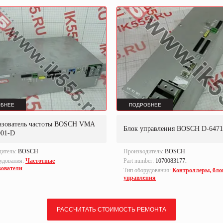
БНЕЕ
ПОДРОБНЕЕ
азователь частоты BOSCH VMA
Блок управления BOSCH D-6471
001-D
дитель:
BOSCH
Производитель:
BOSCH
удования:
Частотные
Part number:
1070083177.
зователи
Тип оборудования:
Контроллеры, бло
управления
РАССЧИТАТЬ СТОИМОСТЬ РЕМОНТА