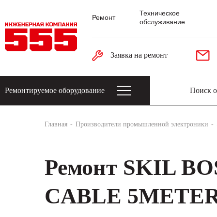
Техническое
Ремонт
обслуживание
Заявка на ремонт
Ремонтируемое оборудование
Датчики: энкодеры, тахогенераторы, 
Главная
Производители промышленной электроники
Ремонт SKIL 
CABLE 5METER, 