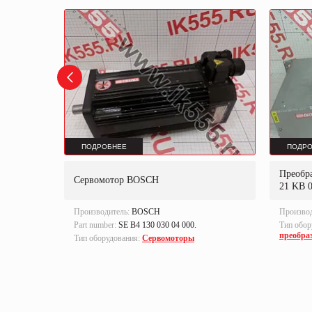
ПОДРОБНЕЕ
ПОДРО
 75 TD
Преобр
Сервомотор BOSCH
21 KB 
Производитель:
BOSCH
Произво
Part number:
SE B4 130 030 04 000.
Тип обор
преобра
ленная
Тип оборудования:
Сервомоторы