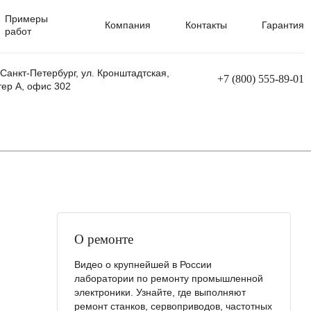
Примеры
Компания
Контакты
Гарантия
работ
 Санкт-Петербург, ул. Кронштадтская,
+7 (800) 555-89-01
тер А, офис 302
равления
Ремонт сварочных трансформаторов
Ремонт аппаратов плазменной резки
Ремонт сварочных полуавтоматов
Ремонт плазменных станков с ЧПУ
О ремонте
Видео о крупнейшей в России
лаборатории по ремонту промышленной
электроники. Узнайте, где выполняют
ремонт станков, сервоприводов, частотных