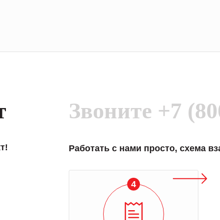
т
Звоните
+7 (80
т!
Работать с нами просто, схема в
4