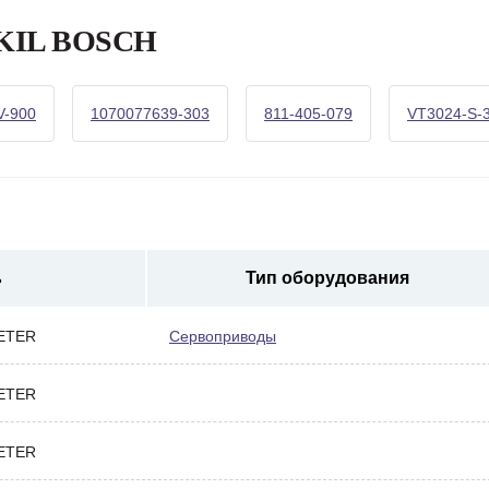
 SKIL BOSCH
V-900
1070077639-303
811-405-079
VT3024-S-
ь
Тип оборудования
ETER
Сервоприводы
ETER
ETER