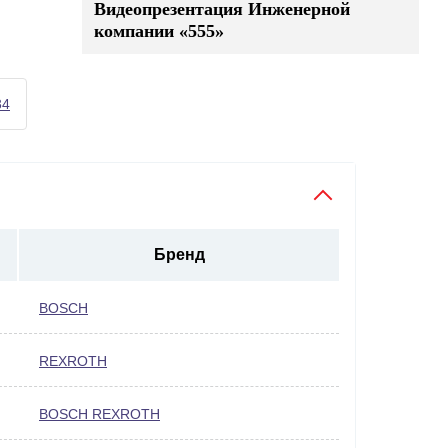
Видеопрезентация Инженерной
компании «555»
34
Бренд
BOSCH
REXROTH
BOSCH REXROTH