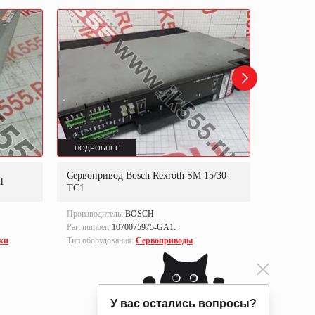
ПОДРОБНЕЕ
ПОДРОБ
Сервопривод Bosch Rexroth SM 15/30-
Сервопри
1
TC1
TA
Производитель:
BOSCH
Производи
Part number:
1070075975-GA1.
Part numbe
ки
Тип оборудования:
Сервоприводы
Тип оборуд
У вас остались вопросы?