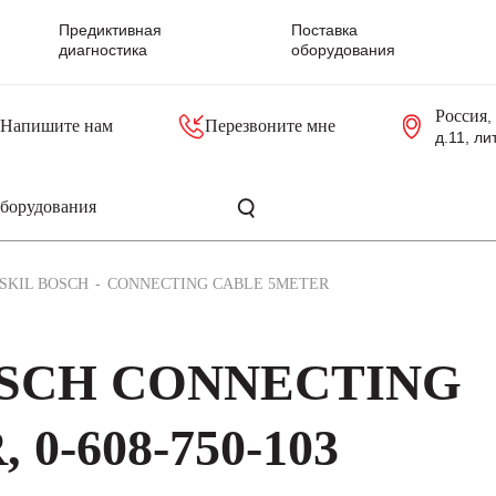
Предиктивная
Поставка
диагностика
оборудования
Россия
,
Напишите нам
Перезвоните мне
д.11, ли
резольверы
Контроллеры, блоки управления
Панели оператора, промышленные мониторы
Прочая промышленная электроника
Промышленные пульты уп
Серверные материнские платы
SKIL BOSCH
CONNECTING CABLE 5METER
BOSCH CONNECTING
0-608-750-103