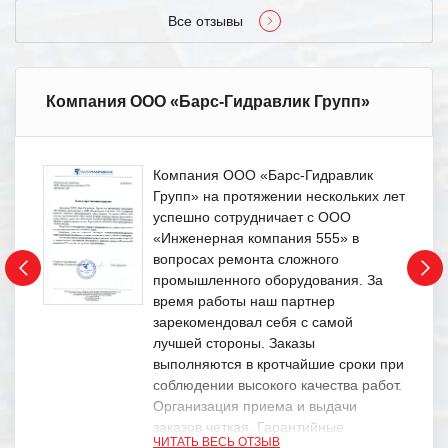
Все отзывы
Компания ООО «Барс-Гидравлик Групп»
Компания ООО «Барс-Гидравлик
Групп» на протяжении нескольких лет
успешно сотрудничает с ООО
«Инженерная компания 555» в
вопросах ремонта сложного
промышленного оборудования. За
время работы наш партнер
зарекомендовал себя с самой
лучшей стороны. Заказы
выполняются в кротчайшие сроки при
соблюдении высокого качества работ.
Организация приема и выдачи
заказов четкая. Гарантийные
ЧИТАТЬ ВЕСЬ ОТЗЫВ
обязательства выполняются в