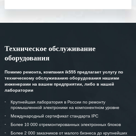
полном объеме.
Выражаем благодарность Вашим
специалистам за профессионализм и
оперативное решение поставленных
задач.
Техническое обслуживание
Особенно хочется отметить высокую
оборудования
клиентоориентированность
персонала Вашей компании,
готовность помочь в самых сложных
Помимо ремонта, компания ik555 предлагает услугу по
ситуациях.
техническому обслуживанию оборудования нашими
инженерами на вашем предприятии, либо в нашей
Мы высоко ценим сложившиеся
лаборатории
между нашими компаниями открытые
и доверительные партнерские
Крупнейшая лаборатория в России по ремонту
промышленной электроники на компонентном уровне
отношения и искренне желаем
«Инженерной компании «555» долгих
Международный сертификат стандарта IPC
лет успеха и процветания.
Более 10 000 отремонтированных электронных блоков
Более 2 000 заказчиков от малого бизнеса до крупнейших