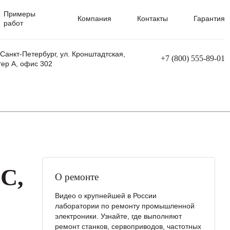
Примеры
Компания
Контакты
Гарантия
работ
 Санкт-Петербург, ул. Кронштадтская,
+7 (800) 555-89-01
тер А, офис 302
равления
Ремонт сварочных трансформаторов
Ремонт аппаратов плазменной резки
Ремонт сварочных полуавтоматов
Ремонт плазменных станков с ЧПУ
C,
О ремонте
Видео о крупнейшей в России
лаборатории по ремонту промышленной
электроники. Узнайте, где выполняют
ремонт станков, сервоприводов, частотных