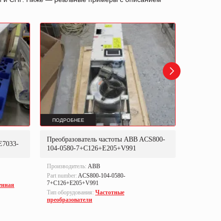
ПОДРОБНЕЕ
ПОДРОБ
Преобразователь частоты ABB ACS800-
Преобраз
E7033-
104-0580-7+C126+E205+V991
302P31
Производитель:
ABB
Производи
Part number:
ACS800-104-0580-
Part numbe
7+C126+E205+V991
енная
Тип оборуд
Тип оборудования:
Частотные
преобразо
преобразователи