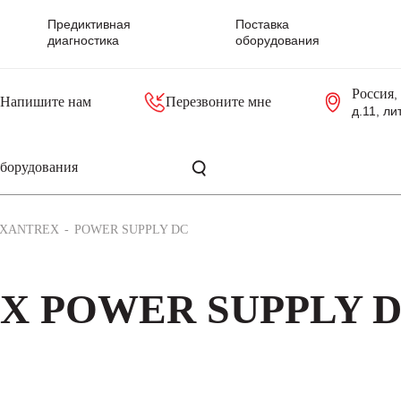
Предиктивная
Поставка
диагностика
оборудования
Россия
,
Напишите нам
Перезвоните мне
д.11, ли
резольверы
Контроллеры, блоки управления
Панели оператора, промышленные мониторы
Прочая промышленная электроника
Промышленные пульты уп
Серверные материнские платы
XANTREX
POWER SUPPLY DC
EX POWER SUPPLY D