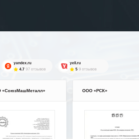
yandex.ru
yell.ru
4.7
97 отзывов
5
9 отзывов
 «СоюзМашМеталл»
ООО «РСК»