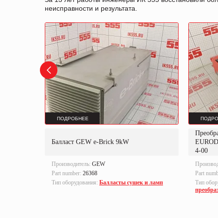
неисправности и результата.
ПОДРОБНЕЕ
ПОДРО
Преобр
K
Балласт GEW e-Brick 9kW
EUROD
4-00
Производитель:
GEW
Произво
Part number:
26368
Part num
локи
Тип оборудования:
Балласты сушек и ламп
Тип обор
преобра