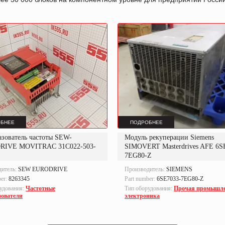
БНЕЕ
ПОДРОБНЕЕ
азователь частоты SEW-
Модуль рекуперации Siemens
RIVE MOVITRAC 31C022-503-
SIMOVERT Masterdrives AFE 6S
7EG80-Z
дитель:
SEW EURODRIVE
Производитель:
SIEMENS
ber:
8263345
Part number:
6SE7033-7EG80-Z
удования:
Частотные
Тип оборудования:
Прочая промышл
зователи
электроника