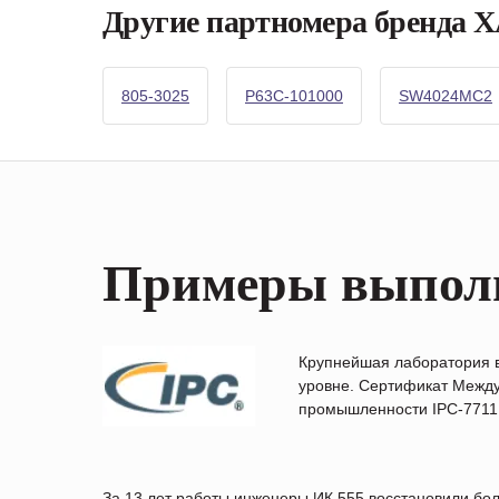
Другие партномера бренда
805-3025
P63C-101000
SW4024MC2
Примеры выпол
Крупнейшая лаборатория 
уровне. Сертификат Между
промышленности IPC-7711B
За 13 лет работы инженеры ИК 555 восстановили бо