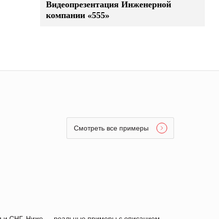
Видеопрезентация Инженерной
компании «555»
Смотреть все примеры
ии и СНГ. Ниже — реальные примеры с описанием