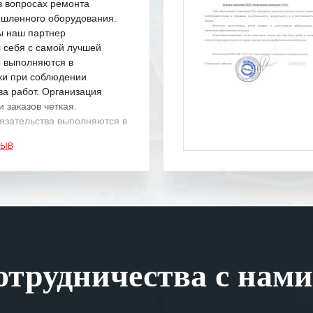
в вопросах ремонта
шленного оборудования.
ы наш партнер
 себя с самой лучшей
ы выполняются в
ки при соблюдении
ва работ. Организация
 заказов четкая.
язательства выполняются в
.
ЗЫВ
одарность Вашим
а профессионализм и
шение поставленных задач.
ся отметить высокую
рованность персонала
, готовность помочь в
трудничества с нами
ситуациях.
им сложившиеся между
иями открытые и