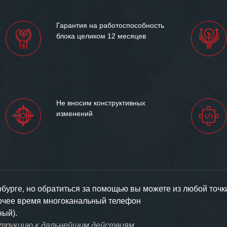
партнерские отношения и
ем «Инженерной компании
Гарантия на работоспособность
т успеха и процветания.
блока целиком 12 месяцев
Не вносим конструктивных
изменений
урге, но обратиться за помощью вы можете из любой точк
бочее время многоканальный телефон
ный).
струкцию к дальнейшим действиям.