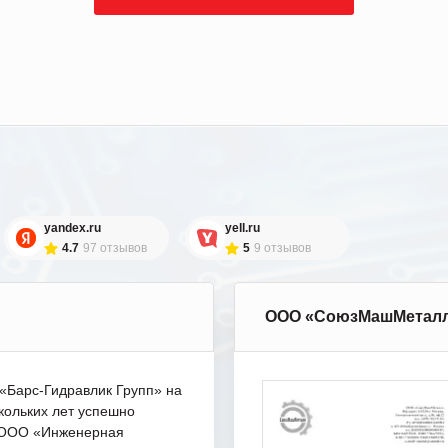
yandex.ru
yell.ru
4.7
97 отзывов
5
9 отзывов
ООО «СоюзМашМетал
Барс-Гидравлик Групп» на
кольких лет успешно
с ООО «Инженерная