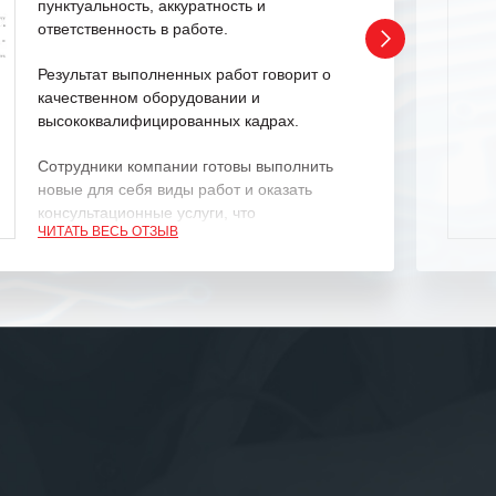
пунктуальность, аккуратность и
ответственность в работе.
Результат выполненных работ говорит о
качественном оборудовании и
высококвалифицированных кадрах.
Сотрудники компании готовы выполнить
новые для себя виды работ и оказать
консультационные услуги, что
ЧИТАТЬ ВЕСЬ ОТЗЫВ
характеризует их как профессионалов
своего дела.
Рекомендуем ООО «ИК «555» как
ответственного и надежного поставщика
услуг.