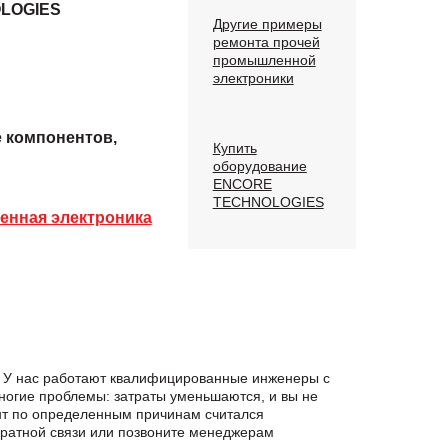
LOGIES
Другие примеры
ремонта прочей
промышленной
электроники
е компонентов,
Купить
оборудование
ENCORE
TECHNOLOGIES
нная электроника
. У нас работают квалифицированные инженеры с
ногие проблемы: затраты уменьшаются, и вы не
нт по определенным причинам считался
атной связи или позвоните менеджерам