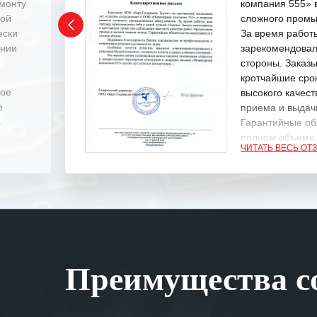
емонту
компания 555» 
ной
сложного промы
ески
За время работ
ении
зарекомендовал
стороны. Заказ
кротчайшие сро
ное
высокого качест
е
приема и выдачи
.
Гарантийные об
полном объеме
ЧИТАТЬ ВЕСЬ ОТ
Выражаем благ
специалистам з
оперативное ре
Особенно хочет
клиентоориенти
Вашей компании
Преимущества со
самых сложных 
Мы высоко цен
нашими компан