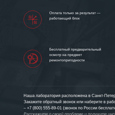
доверительные 
искренне жела
Оплата только за результат —
«555» долгих ле
работающий блок
Бесплатный предварительный
осмотр на предмет
ремонтопригодности
Наша лаборатория расположена в Санкт-Петерб
Закажите обратный звонок или наберите в ра
–
+7 (800) 555-89-01 (звонок по России бесплат
Расскажите о своей проблеме и получите ин