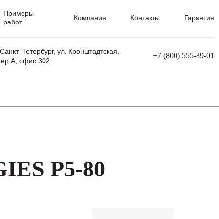
Примеры
Компания
Контакты
Гарантия
работ
 Санкт-Петербург, ул. Кронштадтская,
+7 (800) 555-89-01
тер А, офис 302
равления
Ремонт сварочных трансформаторов
Ремонт аппаратов плазменной резки
Ремонт сварочных полуавтоматов
Ремонт плазменных станков с ЧПУ
IES P5-80