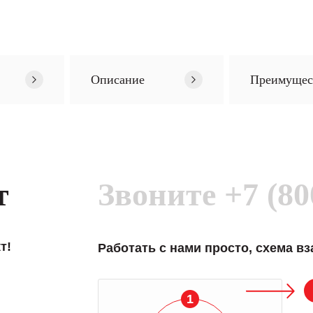
Описание
Преимущес
т
Звоните
+7 (80
т!
Работать с нами просто, схема в
1