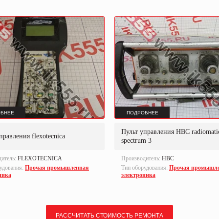
БНЕЕ
ПОДРОБНЕЕ
Пульт управления HBC radiomati
правления flexotecnica
spectrum 3
дитель:
FLEXOTECNICA
Производитель:
HBC
удования:
Прочая промышленная
Тип оборудования:
Прочая промышл
ника
электроника
РАССЧИТАТЬ СТОИМОСТЬ РЕМОНТА