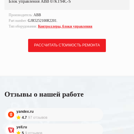
Блок управления ABB 07KT94C-S
Производитель:
ABB
Part number:
GJR5252100R2201.
Тип оборудования:
Контроллеры, блоки управления
РАССЧИТАТЬ СТОИМОСТЬ РЕМОНТА
Отзывы о нашей работе
yandex.ru
4.7
97 отзывов
yell.ru
5
9 отзывов