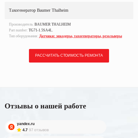
Тахогенератор Baumer Thalheim
Производитель:
BAUMER THALHEIM
Part number:
TG71-1.5SA4L.
Тип оборудования:
Датчики: энкодеры, тахогенераторы, резольверы
РАССЧИТАТЬ СТОИМОСТЬ РЕМОНТА
Отзывы о нашей работе
yandex.ru
4.7
97 отзывов