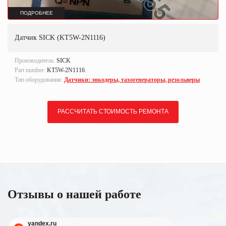
ПОДРОБНЕЕ
Датчик SICK (KT5W-2N1116)
Производитель:
SICK
Part number:
KT5W-2N1116.
Тип оборудования:
Датчики: энкодеры, тахогенераторы, резольверы
РАССЧИТАТЬ СТОИМОСТЬ РЕМОНТА
Отзывы о нашей работе
yandex.ru