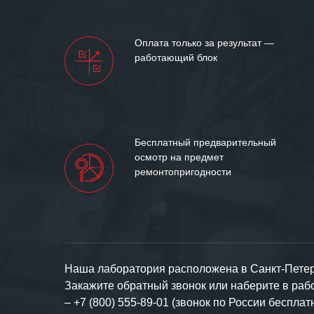
нашими компан
доверительные 
искренне жела
Оплата только за результат —
«555» долгих ле
работающий блок
Бесплатный предварительный
осмотр на предмет
ремонтопригодности
Наша лаборатория расположена в Санкт-Петерб
Закажите обратный звонок или наберите в ра
–
+7 (800) 555-89-01 (звонок по России бесплат