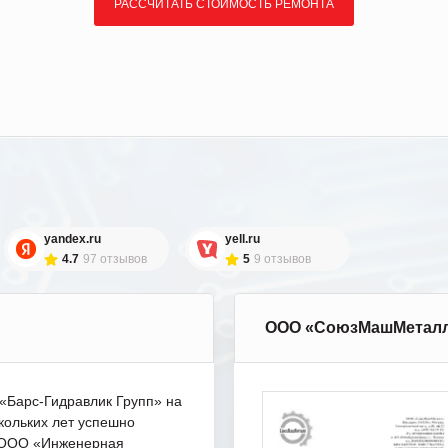
РАССЧИТАТЬ СТОИМОСТЬ РЕМОНТА
yandex.ru
yell.ru
4.7
97 отзывов
5
9 отзывов
ООО «СоюзМашМетал
Барс-Гидравлик Групп» на
кольких лет успешно
с ООО «Инженерная