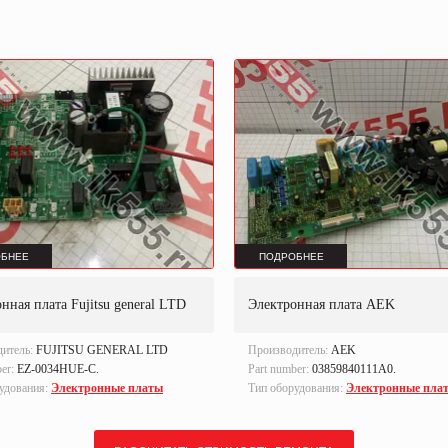
БНЕЕ
ПОДРОБНЕЕ
нная плата Fujitsu general LTD
Электронная плата AEK
дитель:
FUJITSU GENERAL LTD
Производитель:
AEK
ber:
EZ-0034HUE-C.
Part number:
03859840111A0.
удования:
Электронные платы
Тип оборудования:
Электронные пла