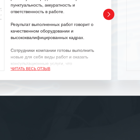
пунктуальность, аккуратность и
ответственность в работе.
Результат выполненных работ говорит о
качественном оборудовании и
высококвалифицированных кадрах.
Сотрудники компании готовы выполнить
новые для себя виды работ и оказать
консультационные услуги, что
ЧИТАТЬ ВЕСЬ ОТЗЫВ
характеризует их как профессионалов
своего дела.
Рекомендуем ООО «ИК «555» как
ответственного и надежного поставщика
услуг.