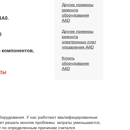
Другие примеры
ремонта
оборудования
BA0.
AAD
Другие примеры
0
ремонта
электронных плат
управления AAD
е компонентов,
Купить
оборудование
AAD
аты
оборудования. У нас работают квалифицированные
яет решать многие проблемы: затраты уменьшаются,
нт по определенным причинам считался