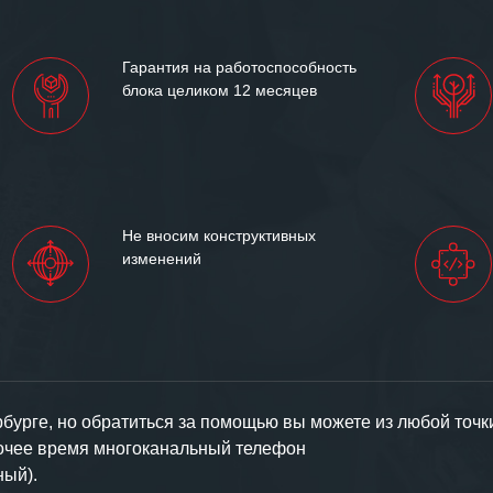
иями открытые и
партнерские отношения и
ем «Инженерной компании
Гарантия на работоспособность
т успеха и процветания.
блока целиком 12 месяцев
Не вносим конструктивных
изменений
урге, но обратиться за помощью вы можете из любой точк
бочее время многоканальный телефон
ный).