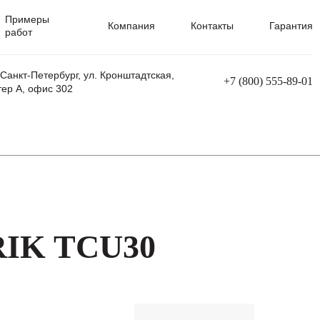
Примеры
Компания
Контакты
Гарантия
работ
 Санкт-Петербург, ул. Кронштадтская,
+7 (800) 555-89-01
тер А, офис 302
равления
Ремонт сварочных трансформаторов
Ремонт аппаратов плазменной резки
Ремонт сварочных полуавтоматов
Ремонт плазменных станков с ЧПУ
RIK TCU30