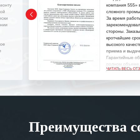
емонту
компания 555» 
ной
сложного промы
ески
За время работ
ении
зарекомендовал
стороны. Заказ
кротчайшие сро
ное
высокого качест
е
приема и выдачи
.
Гарантийные об
полном объеме
ЧИТАТЬ ВЕСЬ ОТ
Выражаем благ
специалистам з
оперативное ре
Особенно хочет
клиентоориенти
Вашей компании
Преимущества со
самых сложных 
Мы высоко цен