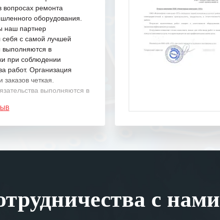
в вопросах ремонта
шленного оборудования.
ы наш партнер
 себя с самой лучшей
ы выполняются в
ки при соблюдении
ва работ. Организация
 заказов четкая.
язательства выполняются в
.
ЗЫВ
одарность Вашим
а профессионализм и
шение поставленных задач.
ся отметить высокую
рованность персонала
, готовность помочь в
трудничества с нами
ситуациях.
им сложившиеся между