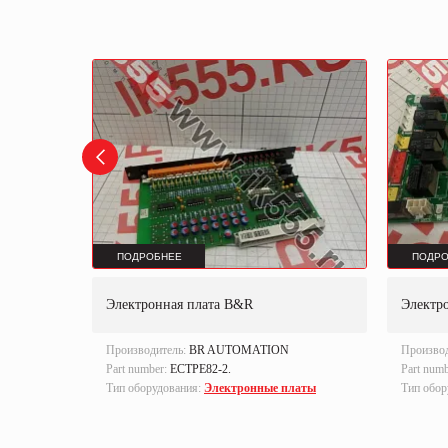
ПОДРОБНЕЕ
ПОДРО
я KBA
Электронная плата B&R
Электро
Производитель:
BR AUTOMATION
Произво
латы
Part number:
ECTPE82-2.
Part num
Тип оборудования:
Электронные платы
Тип обор