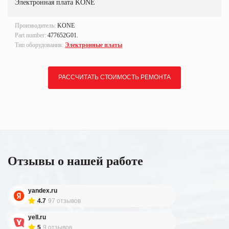
Электронная плата KONE
Производитель:
KONE
Part number:
477652G01.
Тип оборудования:
Электронные платы
РАССЧИТАТЬ СТОИМОСТЬ РЕМОНТА
Отзывы о нашей работе
yandex.ru
4.7
97 отзывов
yell.ru
5
9 отзывов