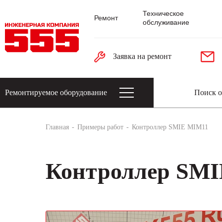
Техническое
Ремонт
обслуживание
Заявка на ремонт
Ремонтируемое оборудование
Датчики: энкодеры, тахогенераторы, 
Главная
Примеры работ
Контроллер SMIE MIM11
Контроллер SM