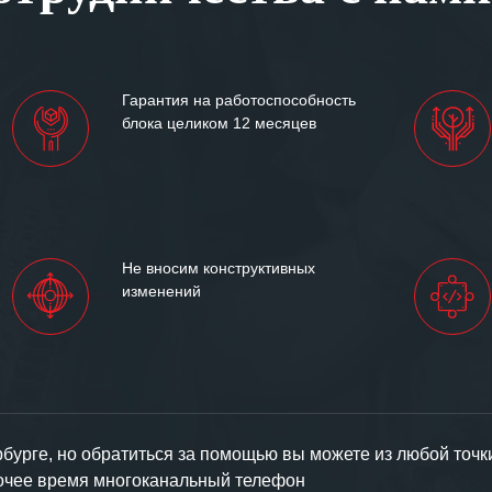
им сложившиеся между
иями открытые и
партнерские отношения и
ем «Инженерной компании
Гарантия на работоспособность
т успеха и процветания.
блока целиком 12 месяцев
Не вносим конструктивных
изменений
урге, но обратиться за помощью вы можете из любой точк
бочее время многоканальный телефон