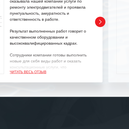
оказывала нашей компании услуги по
ремонту электродвигателей и проявила
пунктуальность, аккуратность и
ответственность в работе.
Результат выполненных работ говорит о
качественном оборудовании и
высококвалифицированных кадрах.
Сотрудники компании готовы выполнить
новые для себя виды работ и оказать
консультационные услуги, что
ЧИТАТЬ ВЕСЬ ОТЗЫВ
характеризует их как профессионалов
своего дела.
Рекомендуем ООО «ИК «555» как
ответственного и надежного поставщика
услуг.