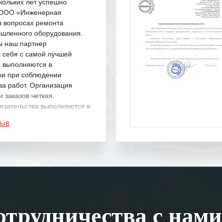
кольких лет успешно
с ООО «Инженерная
в вопросах ремонта
шленного оборудования.
ы наш партнер
 себя с самой лучшей
ы выполняются в
ки при соблюдении
ва работ. Организация
 заказов четкая.
язательства выполняются в
.
ЗЫВ
одарность Вашим
а профессионализм и
шение поставленных задач.
ся отметить высокую
рованность персонала
, готовность помочь в
трудничества с нами
ситуациях.