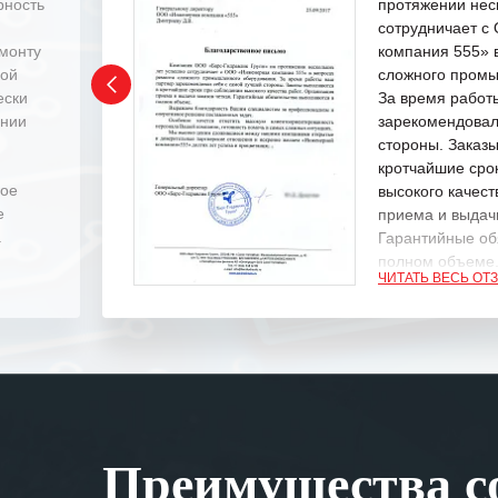
рность
протяжении нес
сотрудничает 
емонту
компания 555» 
ной
сложного промы
ески
За время работ
ении
зарекомендовал
стороны. Заказ
кротчайшие сро
ное
высокого качест
е
приема и выдачи
.
Гарантийные об
полном объеме
ЧИТАТЬ ВЕСЬ ОТ
Выражаем благ
специалистам з
оперативное ре
Особенно хочет
клиентоориенти
Вашей компании
Преимущества со
самых сложных 