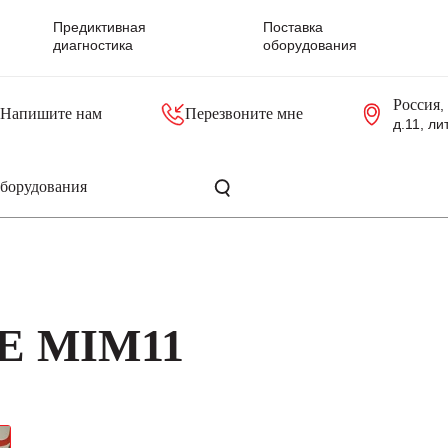
Предиктивная
Поставка
диагностика
оборудования
Россия
,
Напишите нам
Перезвоните мне
д.11, ли
резольверы
Контроллеры, блоки управления
Панели оператора, промышленные мониторы
Прочая промышленная электроника
Промышленные пульты уп
Серверные материнские платы
IE MIM11