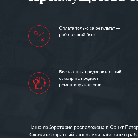
Мы высоко цен
нашими компан
доверительные 
искренне жела
Оплата только за результат —
«555» долгих ле
работающий блок
Бесплатный предварительный
осмотр на предмет
ремонтопригодности
Наша лаборатория расположена в Санкт-Петерб
Закажите обратный звонок или наберите в ра