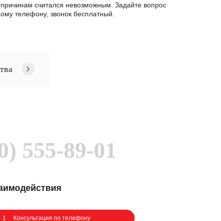
м причинам считался невозможным. Задайте вопрос
ому телефону, звонок бесплатный.
тва
0) 555-89-01
заимодействия
1
Консультация по телефону