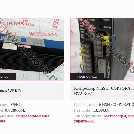
БНЕЕ
ПОДРОБНЕЕ
Контроллер NISSEI CORPORAT
ллер WEKO
BV2-K061
дитель:
WEKO
Производитель:
NISSEI CORPORATI
ber:
037U865544.
Part number:
33209030T.
удования:
Контроллеры, блоки
Тип оборудования:
Контроллеры, бло
ния
управления