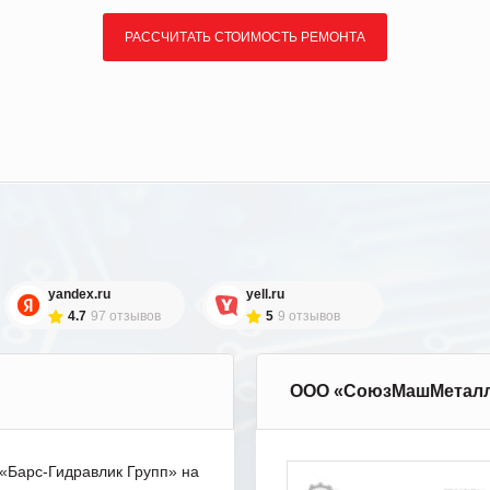
РАССЧИТАТЬ СТОИМОСТЬ РЕМОНТА
yandex.ru
yell.ru
4.7
97 отзывов
5
9 отзывов
ООО «СоюзМашМетал
Барс-Гидравлик Групп» на