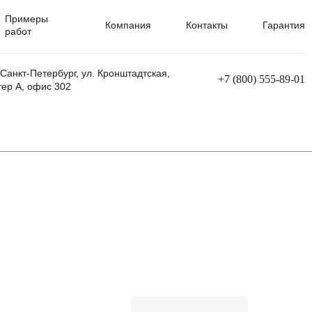
Примеры
Компания
Контакты
Гарантия
работ
 Санкт-Петербург, ул. Кронштадтская,
+7 (800) 555-89-01
тер А, офис 302
равления
Ремонт сварочных трансформаторов
Ремонт аппаратов плазменной резки
Ремонт сварочных полуавтоматов
Ремонт плазменных станков с ЧПУ