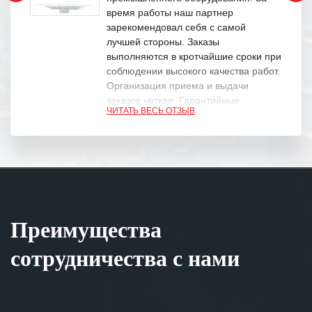
время работы наш партнер
зарекомендовал себя с самой
лучшей стороны. Заказы
выполняются в кротчайшие сроки при
соблюдении высокого качества работ.
Организация приема и выдачи
заказов четкая. Гарантийные
ЧИТАТЬ ВЕСЬ ОТЗЫВ
обязательства выполняются в
полном объеме.
Выражаем благодарность Вашим
специалистам за профессионализм и
оперативное решение поставленных
задач.
Преимущества
Особенно хочется отметить высокую
клиентоориентированность
сотрудничества с нами
персонала Вашей компании,
готовность помочь в самых сложных
ситуациях.