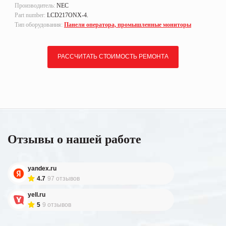
Производитель:
NEC
Part number:
LCD217ONX-4.
Тип оборудования:
Панели оператора, промышленные мониторы
РАССЧИТАТЬ СТОИМОСТЬ РЕМОНТА
Отзывы о нашей работе
yandex.ru
4.7
97 отзывов
yell.ru
5
9 отзывов