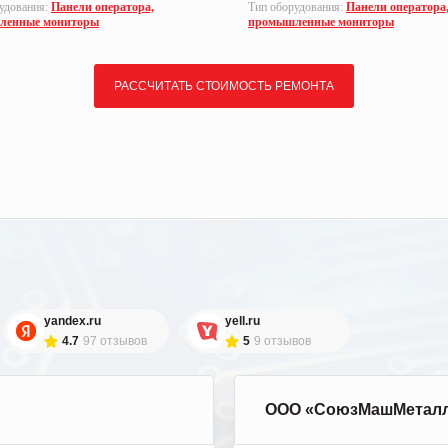
удования:
Панели оператора,
Тип оборудования:
Панели оператора
ленные мониторы
промышленные мониторы
РАССЧИТАТЬ СТОИМОСТЬ РЕМОНТА
yandex.ru
yell.ru
4.7
97 отзывов
5
9 отзывов
ООО «СоюзМашМетал