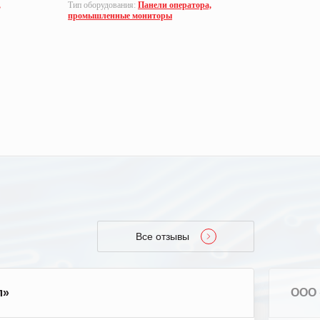
,
Тип оборудования:
Панели оператора,
Тип оборуд
промышленные мониторы
промышле
Все отзывы
л»
ООО 