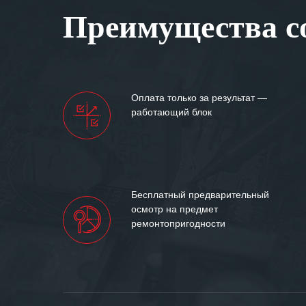
Вашей компании
Преимущества со
самых сложных 
Мы высоко цен
нашими компан
доверительные 
искренне жела
Оплата только за результат —
«555» долгих ле
работающий блок
Бесплатный предварительный
осмотр на предмет
ремонтопригодности