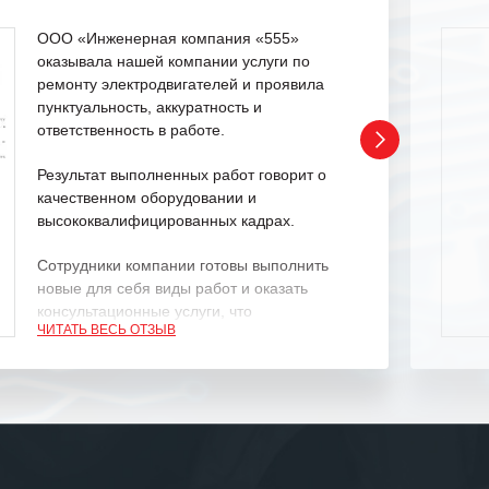
ООО «Инженерная компания «555»
оказывала нашей компании услуги по
ремонту электродвигателей и проявила
пунктуальность, аккуратность и
ответственность в работе.
Результат выполненных работ говорит о
качественном оборудовании и
высококвалифицированных кадрах.
Сотрудники компании готовы выполнить
новые для себя виды работ и оказать
консультационные услуги, что
ЧИТАТЬ ВЕСЬ ОТЗЫВ
характеризует их как профессионалов
своего дела.
Рекомендуем ООО «ИК «555» как
ответственного и надежного поставщика
услуг.