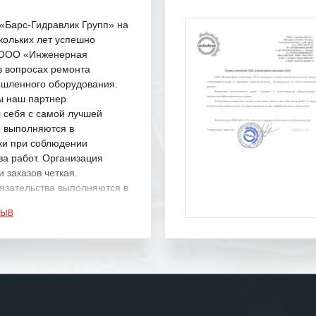
Барс-Гидравлик Групп» на
кольких лет успешно
с ООО «Инженерная
в вопросах ремонта
шленного оборудования.
ы наш партнер
 себя с самой лучшей
ы выполняются в
ки при соблюдении
ва работ. Организация
 заказов четкая.
язательства выполняются в
.
ЗЫВ
одарность Вашим
а профессионализм и
шение поставленных задач.
ся отметить высокую
рованность персонала