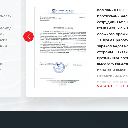
Компания ООО «
рность
протяжении нес
сотрудничает 
емонту
компания 555» 
ной
сложного промы
ески
За время работ
ении
зарекомендовал
стороны. Заказ
кротчайшие сро
ное
высокого качест
е
приема и выдачи
.
Гарантийные об
полном объеме
ЧИТАТЬ ВЕСЬ ОТ
Выражаем благ
специалистам з
оперативное ре
Особенно хочет
клиентоориенти