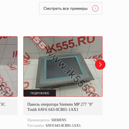
Смотреть все примеры
ПОДРОБНЕЕ
ПОДРОБ
TIC
Панель оператора Siemens MP 277 "8"
Панель о
Touth 6AV6 643-0CB01-1AX1
Touth 6A
Производитель:
SIEMENS
Производи
Part number:
6AV6 643-0CB01-1AX1.
Part numbe