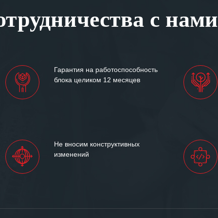
, готовность помочь в
трудничества с нами
ситуациях.
им сложившиеся между
иями открытые и
партнерские отношения и
ем «Инженерной компании
Гарантия на работоспособность
т успеха и процветания.
блока целиком 12 месяцев
Не вносим конструктивных
изменений