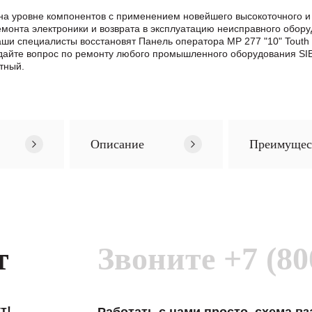
на уровне компонентов с применением новейшего высокоточного и
нта электроники и возврата в эксплуатацию неисправного обору
Наши специалисты восстановят Панель оператора MP 277 "10" Tout
айте вопрос по ремонту любого промышленного оборудования SI
тный.
Описание
Преимущес
т
Звоните
+7 (80
т!