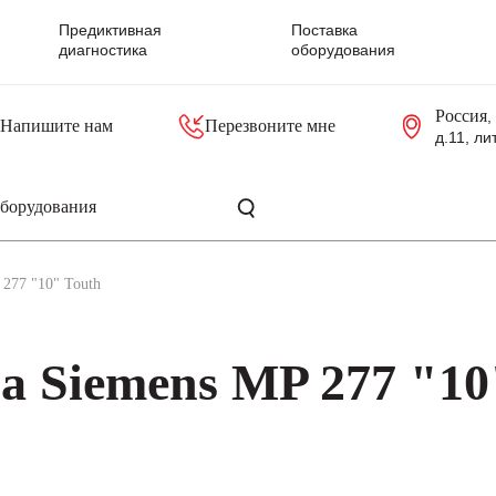
Предиктивная
Поставка
диагностика
оборудования
Россия
,
Напишите нам
Перезвоните мне
д.11, ли
резольверы
Контроллеры, блоки управления
Панели оператора, промышленные мониторы
Прочая промышленная электроника
Промышленные пульты уп
Серверные материнские платы
277 "10" Touth
а Siemens MP 277 "10