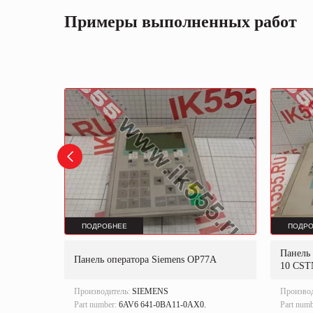
Примеры выполненных работ
ПОДРОБНЕЕ
ПОДРО
 277 "8"
Панель
Панель оператора Siemens OP77A
10 CST
Производитель:
SIEMENS
Произво
Part number:
6AV6 641-0BA11-0AX0.
Part num