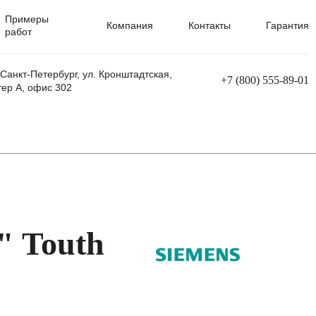
Примеры
Компания
Контакты
Гарантия
работ
 Санкт-Петербург, ул. Кронштадтская,
+7 (800) 555-89-01
тер А, офис 302
равления
Ремонт сварочных трансформаторов
Ремонт аппаратов плазменной резки
Ремонт сварочных полуавтоматов
Ремонт плазменных станков с ЧПУ
" Touth