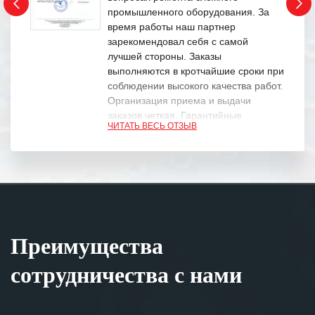
промышленного оборудования. За
время работы наш партнер
зарекомендовал себя с самой
лучшей стороны. Заказы
выполняются в кротчайшие сроки при
соблюдении высокого качества работ.
Организация приема и выдачи
заказов четкая. Гарантийные
ЧИТАТЬ ВЕСЬ ОТЗЫВ
обязательства выполняются в
полном объеме.
Выражаем благодарность Вашим
специалистам за профессионализм и
оперативное решение поставленных
задач.
Преимущества
Особенно хочется отметить высокую
клиентоориентированность
сотрудничества с нами
персонала Вашей компании,
готовность помочь в самых сложных
ситуациях.