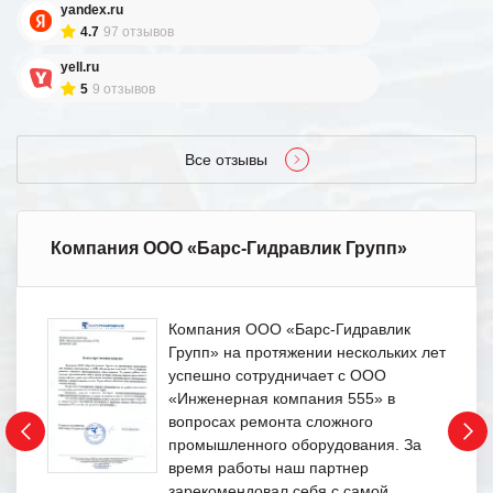
yandex.ru
Пожалуйста, скорее задайте их нам!
4.7
97 отзывов
ЗАДАТЬ ВОПРОС
yell.ru
5
9 отзывов
Все отзывы
Компания ООО «Барс-Гидравлик Групп»
Компания ООО «Барс-Гидравлик
Групп» на протяжении нескольких лет
успешно сотрудничает с ООО
«Инженерная компания 555» в
вопросах ремонта сложного
промышленного оборудования. За
время работы наш партнер
зарекомендовал себя с самой