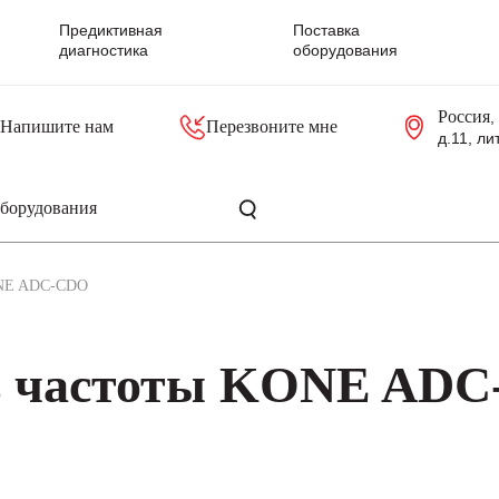
Предиктивная
Поставка
диагностика
оборудования
Россия
,
Напишите нам
Перезвоните мне
д.11, ли
резольверы
Контроллеры, блоки управления
Панели оператора, промышленные мониторы
Прочая промышленная электроника
Промышленные пульты уп
Серверные материнские платы
ONE ADC-CDO
ь частоты KONE AD