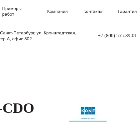
Примеры
Компания
Контакты
Гарантия
работ
 Санкт-Петербург, ул. Кронштадтская,
+7 (800) 555-89-01
тер А, офис 302
равления
Ремонт сварочных трансформаторов
Ремонт аппаратов плазменной резки
Ремонт сварочных полуавтоматов
Ремонт плазменных станков с ЧПУ
C-CDO