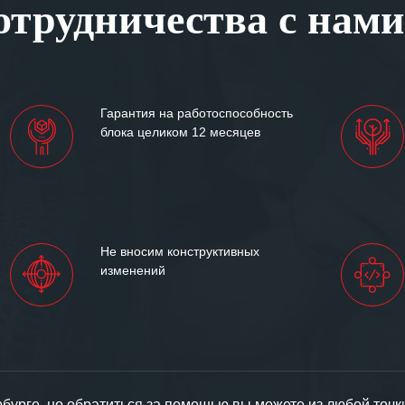
трудничества с нами
ситуациях.
им сложившиеся между
иями открытые и
партнерские отношения и
ем «Инженерной компании
Гарантия на работоспособность
т успеха и процветания.
блока целиком 12 месяцев
Не вносим конструктивных
изменений
урге, но обратиться за помощью вы можете из любой точк