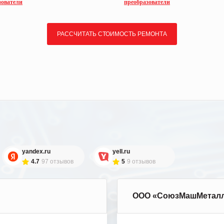
зователи
преобразователи
РАССЧИТАТЬ СТОИМОСТЬ РЕМОНТА
yandex.ru
yell.ru
4.7
97 отзывов
5
9 отзывов
ООО «СоюзМашМетал