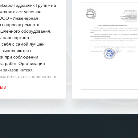
Барс-Гидравлик Групп» на
кольких лет успешно
с ООО «Инженерная
в вопросах ремонта
шленного оборудования.
ы наш партнер
 себя с самой лучшей
ы выполняются в
ки при соблюдении
ва работ. Организация
 заказов четкая.
язательства выполняются в
.
ЗЫВ
одарность Вашим
а профессионализм и
шение поставленных задач.
ся отметить высокую
рованность персонала
, готовность помочь в