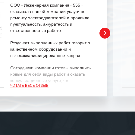
ООО «Инженерная компания «555»
оказывала нашей компании услуги по
ремонту электродвигателей и проявила
пунктуальность, аккуратность и
ответственность в работе.
Результат выполненных работ говорит о
качественном оборудовании и
высококвалифицированных кадрах.
Сотрудники компании готовы выполнить
новые для себя виды работ и оказать
консультационные услуги, что
ЧИТАТЬ ВЕСЬ ОТЗЫВ
характеризует их как профессионалов
своего дела.
Рекомендуем ООО «ИК «555» как
ответственного и надежного поставщика
услуг.