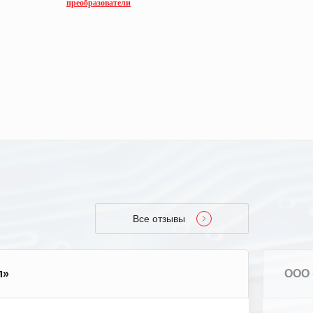
преобразователи
преобразо
Все отзывы
л»
ООО 