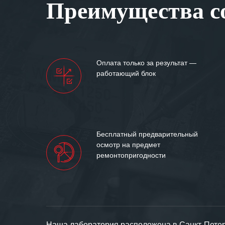
Преимущества со
самых сложных 
Мы высоко цен
нашими компан
доверительные 
искренне жела
Оплата только за результат —
«555» долгих ле
работающий блок
Бесплатный предварительный
осмотр на предмет
ремонтопригодности
Наша лаборатория расположена в Санкт-Петерб