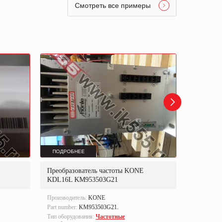
Смотреть все примеры
ПОДРОБНЕЕ
ПОДРОБ
Преобразователь частоты KONE
Преобраз
KDL16L KM953503G21
385 FAN:
Производитель:
KONE
Производи
Part number:
KM953503G21.
Part numbe
Тип оборудования:
Частотные
Тип оборуд