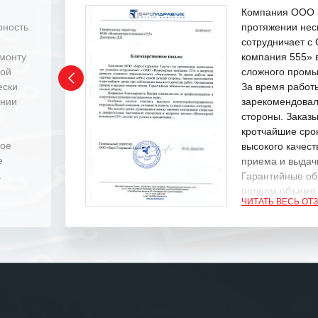
Компания ООО «
рность
протяжении нес
сотрудничает 
емонту
компания 555» 
ной
сложного промы
ески
За время работ
ении
зарекомендовал
стороны. Заказ
кротчайшие сро
ное
высокого качест
е
приема и выдачи
.
Гарантийные об
полном объеме
ЧИТАТЬ ВЕСЬ ОТ
Выражаем благ
специалистам з
оперативное ре
Особенно хочет
клиентоориенти
Вашей компании