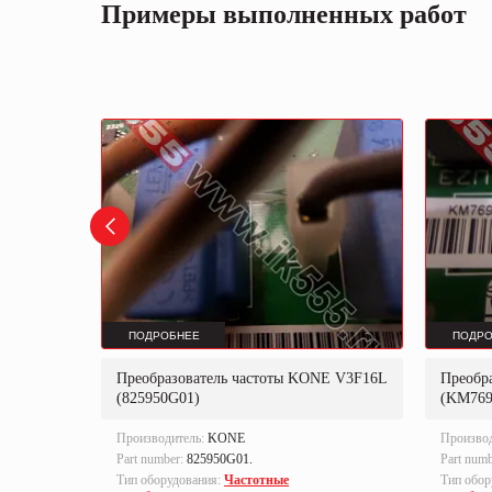
Примеры выполненных работ
ПОДРОБНЕЕ
ПОДРО
Преобразователь частоты KONE V3F16L
Преобр
E
(825950G01)
(KM769
Производитель:
KONE
Произво
Part number:
825950G01.
Part num
Тип оборудования:
Частотные
Тип обор