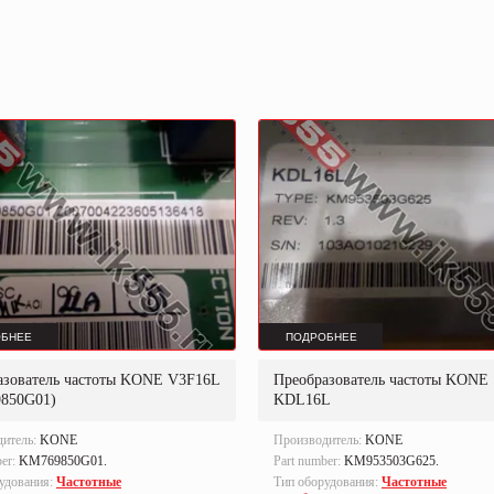
БНЕЕ
ПОДРОБНЕЕ
азователь частоты KONE V3F16L
Преобразователь частоты KONE
850G01)
KDL16L
дитель:
KONE
Производитель:
KONE
ber:
KM769850G01.
Part number:
KM953503G625.
удования:
Частотные
Тип оборудования:
Частотные