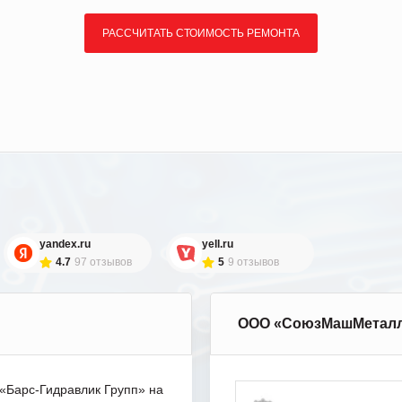
РАССЧИТАТЬ СТОИМОСТЬ РЕМОНТА
yandex.ru
yell.ru
4.7
97 отзывов
5
9 отзывов
ООО «СоюзМашМетал
Барс-Гидравлик Групп» на