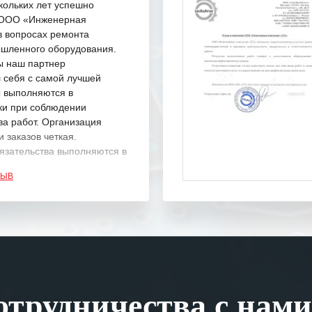
кольких лет успешно
с ООО «Инженерная
в вопросах ремонта
шленного оборудования.
ы наш партнер
 себя с самой лучшей
ы выполняются в
ки при соблюдении
ва работ. Организация
 заказов четкая.
язательства выполняются в
.
ЗЫВ
одарность Вашим
а профессионализм и
шение поставленных задач.
ся отметить высокую
рованность персонала
, готовность помочь в
трудничества с нами
ситуациях.