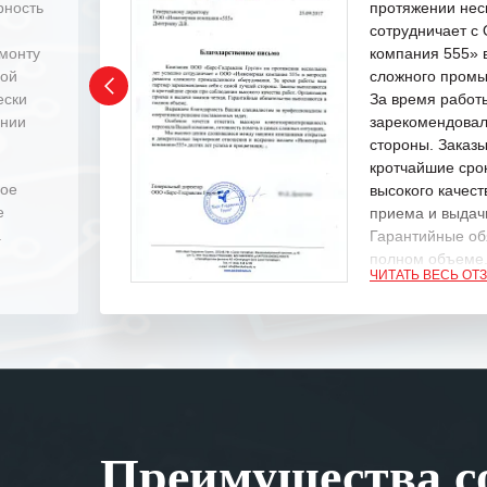
рность
протяжении нес
сотрудничает 
емонту
компания 555» 
ной
сложного промы
ески
За время работ
ении
зарекомендовал
стороны. Заказ
кротчайшие сро
ное
высокого качест
е
приема и выдачи
.
Гарантийные об
полном объеме
ЧИТАТЬ ВЕСЬ ОТ
Выражаем благ
специалистам з
оперативное ре
Особенно хочет
клиентоориенти
Вашей компании
Преимущества со
самых сложных 