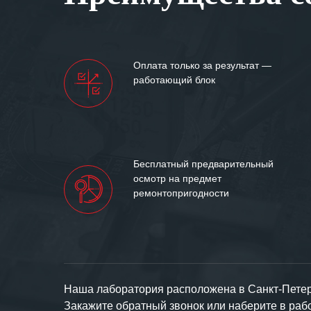
Мы высоко цен
нашими компан
доверительные 
искренне жела
Оплата только за результат —
«555» долгих ле
работающий блок
Бесплатный предварительный
осмотр на предмет
ремонтопригодности
Наша лаборатория расположена в Санкт-Петерб
Закажите обратный звонок или наберите в ра