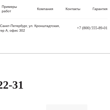
Примеры
Компания
Контакты
Гарантия
работ
 Санкт-Петербург, ул. Кронштадтская,
+7 (800) 555-89-01
тер А, офис 302
равления
Ремонт сварочных трансформаторов
Ремонт аппаратов плазменной резки
Ремонт сварочных полуавтоматов
Ремонт плазменных станков с ЧПУ
22-31