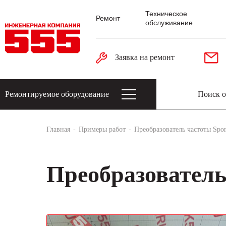
Техническое
Ремонт
обслуживание
Заявка на ремонт
Ремонтируемое оборудование
Датчики: энкодеры, тахогенераторы, 
Главная
Примеры работ
Преобразователь частоты Spor
Преобразователь