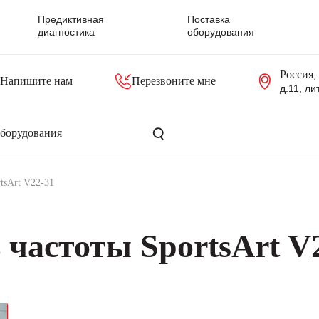
Предиктивная
Поставка
диагностика
оборудования
Россия
,
Напишите нам
Перезвоните мне
д.11, ли
резольверы
Контроллеры, блоки управления
Панели оператора, промышленные мониторы
Прочая промышленная электроника
Промышленные пульты уп
Серверные материнские платы
tsArt V22-31
 частоты SportsArt V