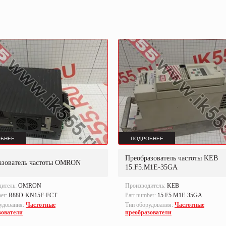
БНЕЕ
ПОДРОБНЕЕ
Преобразователь частоты KEB
азователь частоты OMRON
15.F5.M1E-35GA
дитель:
OMRON
Производитель:
KEB
ber:
R88D-KN15F-ECT.
Part number:
15.F5.M1E-35GA.
удования:
Частотные
Тип оборудования:
Частотные
зователи
преобразователи