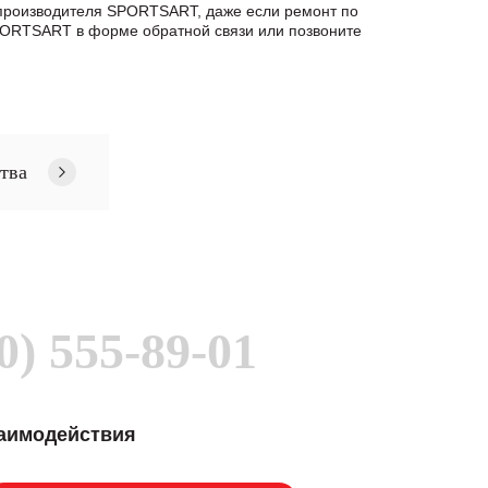
т производителя SPORTSART, даже если ремонт по
ORTSART в формe обратной связи или позвоните
тва
0) 555-89-01
заимодействия