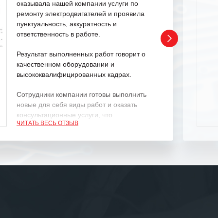
оказывала нашей компании услуги по
ремонту электродвигателей и проявила
пунктуальность, аккуратность и
ответственность в работе.
Результат выполненных работ говорит о
качественном оборудовании и
высококвалифицированных кадрах.
Сотрудники компании готовы выполнить
новые для себя виды работ и оказать
консультационные услуги, что
ЧИТАТЬ ВЕСЬ ОТЗЫВ
характеризует их как профессионалов
своего дела.
Рекомендуем ООО «ИК «555» как
ответственного и надежного поставщика
услуг.