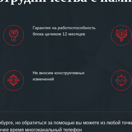
им сложившиеся между
иями открытые и
партнерские отношения и
ем «Инженерной компании
Гарантия на работоспособность
т успеха и процветания.
блока целиком 12 месяцев
Не вносим конструктивных
изменений
урге, но обратиться за помощью вы можете из любой точк
бочее время многоканальный телефон