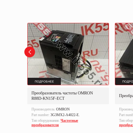
ПОДРОБНЕЕ
ПОДРО
sArt V20-
Преобразователь частоты OMRON
Преобр
R88D-KN15F-ECT
Производитель:
OMRON
Произво
Part number:
3G3MX2-A4022-E.
Part num
Тип оборудования:
Частотные
Тип обор
преобразователи
преобра