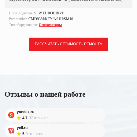
Производитель:
SEW EURODRIVE
Part number:
CMD93M/KTY/AS1H/SM10.
Тип оборудования:
Сервомоторы
РАССЧИТАТЬ СТОИМОСТЬ РЕМОНТА
Отзывы о нашей работе
yandex.ru
4.7
97 отзывов
yell.ru
5
9 отзывов