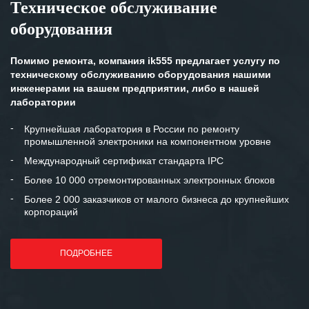
Техническое обслуживание
Особенно хочется отметить высокую
оборудования
клиентоориентированность
персонала Вашей компании,
готовность помочь в самых сложных
Помимо ремонта, компания ik555 предлагает услугу по
ситуациях.
техническому обслуживанию оборудования нашими
инженерами на вашем предприятии, либо в нашей
Мы высоко ценим сложившиеся
лаборатории
между нашими компаниями открытые
и доверительные партнерские
Крупнейшая лаборатория в России по ремонту
промышленной электроники на компонентном уровне
отношения и искренне желаем
«Инженерной компании «555» долгих
Международный сертификат стандарта IPC
лет успеха и процветания.
Более 10 000 отремонтированных электронных блоков
Более 2 000 заказчиков от малого бизнеса до крупнейших
корпораций
ПОДРОБНЕЕ