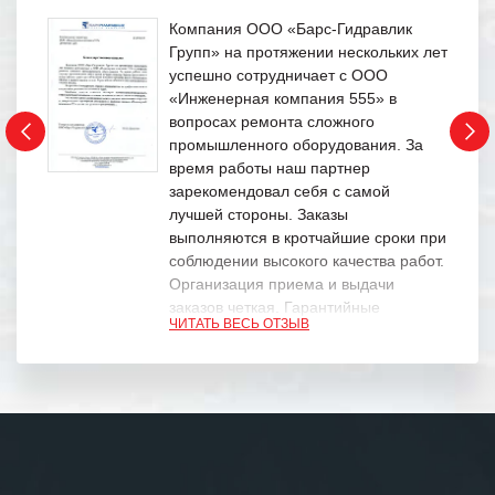
Компания ООО «Барс-Гидравлик
Групп» на протяжении нескольких лет
успешно сотрудничает с ООО
«Инженерная компания 555» в
вопросах ремонта сложного
промышленного оборудования. За
время работы наш партнер
зарекомендовал себя с самой
лучшей стороны. Заказы
выполняются в кротчайшие сроки при
соблюдении высокого качества работ.
Организация приема и выдачи
заказов четкая. Гарантийные
ЧИТАТЬ ВЕСЬ ОТЗЫВ
обязательства выполняются в
полном объеме.
Выражаем благодарность Вашим
специалистам за профессионализм и
оперативное решение поставленных
задач.