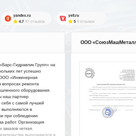
yandex.ru
yell.ru
4.7
97 отзывов
5
9 отзывов
ООО «СоюзМашМетал
Барс-Гидравлик Групп» на
кольких лет успешно
с ООО «Инженерная
в вопросах ремонта
шленного оборудования.
ы наш партнер
 себя с самой лучшей
ы выполняются в
ки при соблюдении
ва работ. Организация
 заказов четкая.
язательства выполняются в