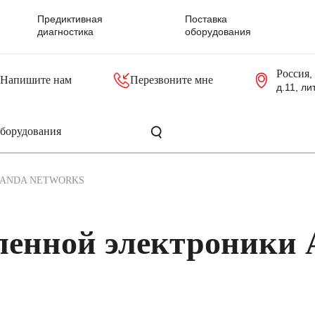
Предиктивная
Поставка
диагностика
оборудования
Россия
,
Напишите нам
Перезвоните мне
д.11, ли
резольверы
Контроллеры, блоки управления
Панели оператора, промышленные мониторы
Прочая промышленная электроника
Промышленные пульты уп
Серверные материнские платы
ANDA NETWORKS
ленной электроники