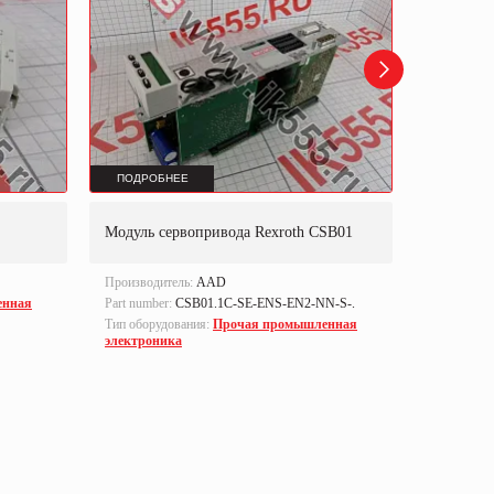
ПОДРОБНЕЕ
ПОДРОБ
Модуль у
Модуль сервопривода Rexroth CSB01
двигател
Производитель:
AAD
Производи
енная
Part number:
CSB01.1C-SE-ENS-EN2-NN-S-.
Тип оборуд
электрони
Тип оборудования:
Прочая промышленная
электроника