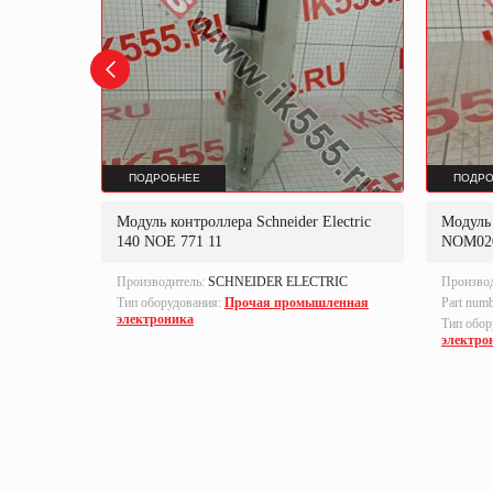
ПОДРОБНЕЕ
ПОДРО
Модуль контроллера Schneider Electric
Модуль 
-209-000
140 NOE 771 11
NOM02
Производитель:
SCHNEIDER ELECTRIC
Произво
а,
Тип оборудования:
Прочая промышленная
Part num
электроника
Тип обор
электро