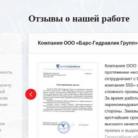
Отзывы о нашей работе
Компания ООО «Барс-Гидравлик Групп»
Компания ООО «
рность
протяжении нес
сотрудничает 
емонту
компания 555» 
ной
сложного промы
ески
За время работ
ении
зарекомендовал
стороны. Заказ
кротчайшие сро
ное
высокого качест
е
приема и выдачи
.
Гарантийные об