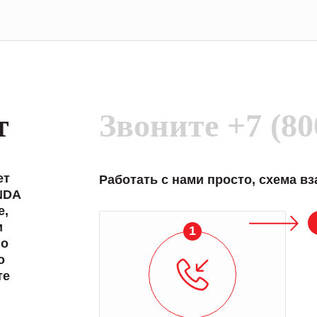
т
Звоните
+7 (80
ет
Работать с нами просто, схема в
NDA
е,
и
1
 о
о
те