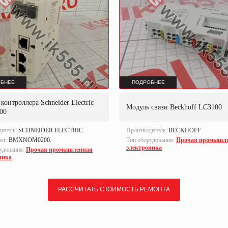
БНЕЕ
ПОДРОБНЕЕ
контроллера Schneider Electric
Модуль связи Beckhoff LC3100
00
дитель:
SCHNEIDER ELECTRIC
Производитель:
BECKHOFF
ber:
BMXNOM0200.
Тип оборудования:
Прочая промышл
электроника
удования:
Прочая промышленная
ника
РАССЧИТАТЬ СТОИМОСТЬ РЕМОНТА