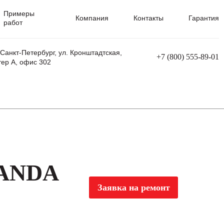
Примеры
Компания
Контакты
Гарантия
работ
 Санкт-Петербург, ул. Кронштадтская,
+7 (800) 555-89-01
тер А, офис 302
равления
Ремонт сварочных трансформаторов
Ремонт аппаратов плазменной резки
Ремонт сварочных полуавтоматов
Ремонт плазменных станков с ЧПУ
 ANDA
Заявка на ремонт