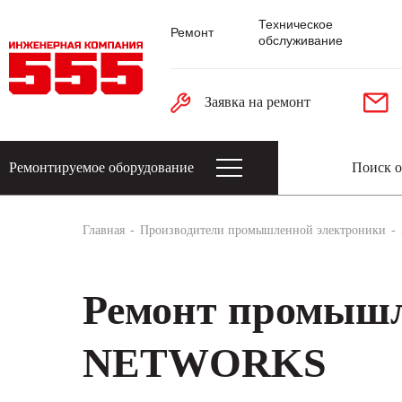
Техническое
Ремонт
обслуживание
Заявка на ремонт
Ремонтируемое оборудование
Датчики: энкодеры, тахогенераторы, 
Главная
Производители промышленной электроники
Ремонт промыш
NETWORKS