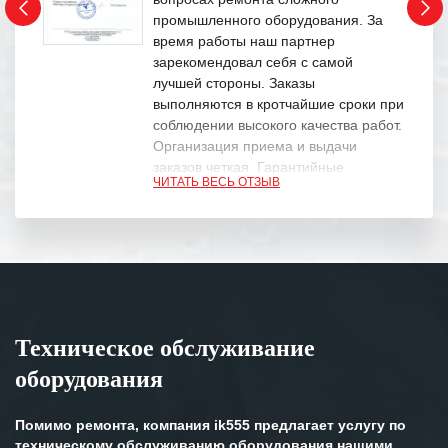
промышленного оборудования. За
время работы наш партнер
зарекомендовал себя с самой
лучшей стороны. Заказы
выполняются в кротчайшие сроки при
соблюдении высокого качества работ.
Организация приема и выдачи
заказов четкая. Гарантийные
ЧИТАТЬ ВЕСЬ ОТЗЫВ
обязательства выполняются в
полном объеме.
Выражаем благодарность Вашим
специалистам за профессионализм и
оперативное решение поставленных
задач.
Техническое обслуживание
Особенно хочется отметить высокую
оборудования
клиентоориентированность
персонала Вашей компании,
готовность помочь в самых сложных
Помимо ремонта, компания ik555 предлагает услугу по
ситуациях.
техническому обслуживанию оборудования нашими