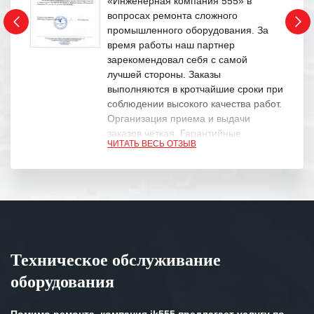
«Инженерная компания 555» в
вопросах ремонта сложного
промышленного оборудования. За
время работы наш партнер
зарекомендовал себя с самой
лучшей стороны. Заказы
выполняются в кротчайшие сроки при
соблюдении высокого качества работ.
Организация приема и выдачи
заказов четкая. Гарантийные
ЧИТАТЬ ВЕСЬ ОТЗЫВ
обязательства выполняются в
полном объеме.
Выражаем благодарность Вашим
специалистам за профессионализм и
оперативное решение поставленных
задач.
Техническое обслуживание
Особенно хочется отметить высокую
оборудования
клиентоориентированность
персонала Вашей компании,
готовность помочь в самых сложных
Помимо ремонта, компания ik555 предлагает услугу по