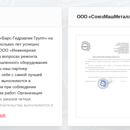
ООО «СоюзМашМетал
Барс-Гидравлик Групп» на
кольких лет успешно
с ООО «Инженерная
в вопросах ремонта
шленного оборудования.
ы наш партнер
 себя с самой лучшей
ы выполняются в
ки при соблюдении
ва работ. Организация
 заказов четкая.
язательства выполняются в
.
ЗЫВ
одарность Вашим
а профессионализм и