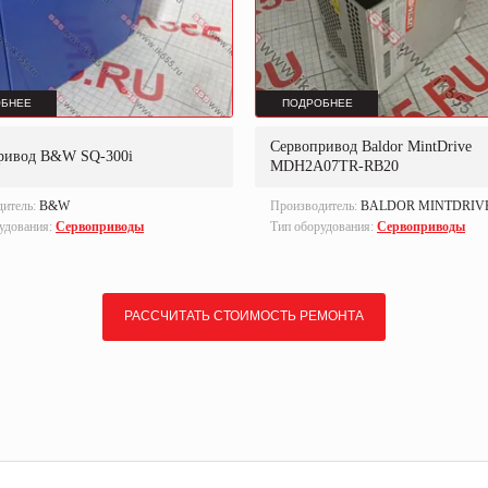
БНЕЕ
ПОДРОБНЕЕ
Сервопривод Baldor MintDrive
ривод B&W SQ-300i
MDH2A07TR-RB20
дитель:
B&W
Производитель:
BALDOR MINTDRIV
удования:
Сервоприводы
Тип оборудования:
Сервоприводы
РАССЧИТАТЬ СТОИМОСТЬ РЕМОНТА