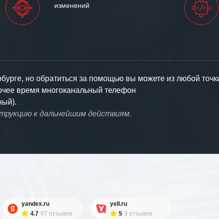
изменений
урге, но обратиться за помощью вы можете из любой точк
бочее время многоканальный телефон
ный).
струкцию к дальнейшим действиям.
yandex.ru
yell.ru
4.7
97 отзывов
5
9 отзывов