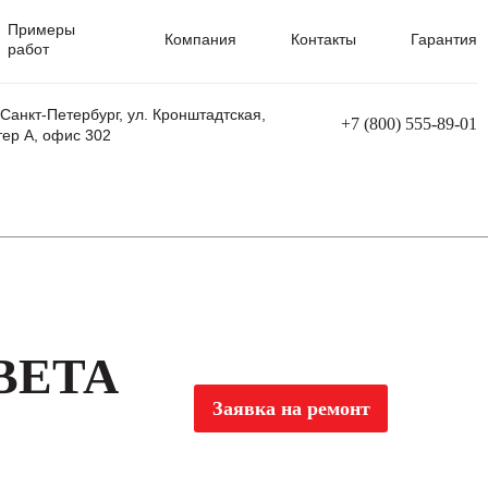
Примеры
Компания
Контакты
Гарантия
работ
 Санкт-Петербург, ул. Кронштадтская,
+7 (800) 555-89-01
тер А, офис 302
равления
Ремонт сварочных трансформаторов
Ремонт аппаратов плазменной резки
Ремонт сварочных полуавтоматов
Ремонт плазменных станков с ЧПУ
 BETA
Заявка на ремонт