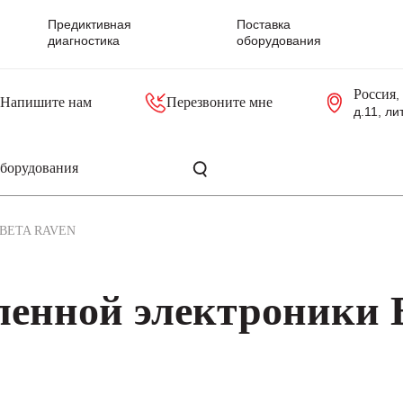
Предиктивная
Поставка
диагностика
оборудования
Россия
,
Напишите нам
Перезвоните мне
д.11, ли
резольверы
Контроллеры, блоки управления
Панели оператора, промышленные мониторы
Прочая промышленная электроника
Промышленные пульты уп
Серверные материнские платы
BETA RAVEN
енной электроники