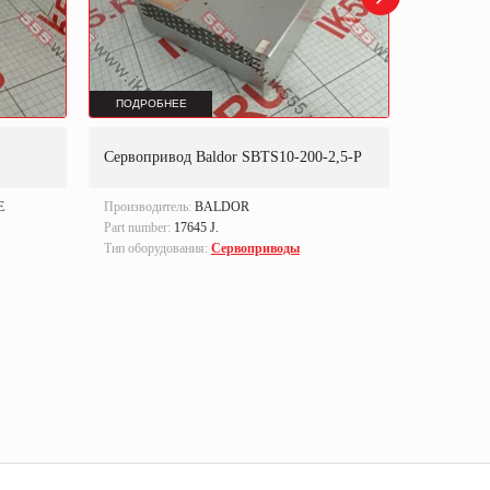
ПОДРОБНЕЕ
ПОДРОБ
Сервопри
Сервопривод Baldor SBTS10-200-2,5-P
2012
E
Производитель:
BALDOR
Производи
Part number:
17645 J.
Part numbe
Тип оборудования:
Сервоприводы
Тип оборуд