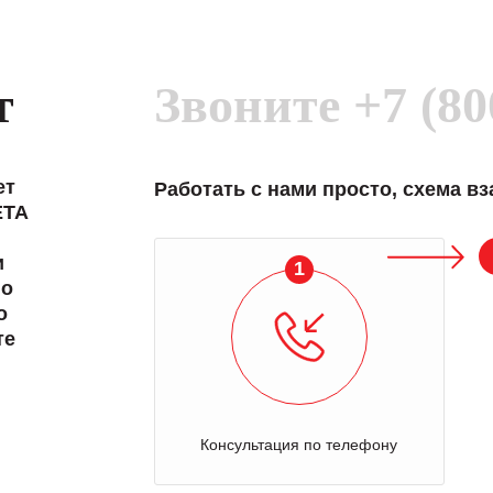
т
Звоните
+7 (80
ет
Работать с нами просто, схема в
ETA
и
1
 о
о
те
Консультация по телефону