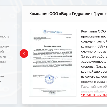
Компания ООО «Барс-Гидравлик Групп»
Компания ООО «
рность
протяжении нес
сотрудничает 
емонту
компания 555» 
ной
сложного промы
ески
За время работ
ении
зарекомендовал
стороны. Заказ
кротчайшие сро
ное
высокого качест
е
приема и выдачи
.
Гарантийные об
полном объеме
ЧИТАТЬ ВЕСЬ ОТ
Выражаем благ
специалистам з