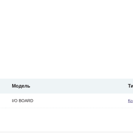
Модель
Т
I/O BOARD
Ко