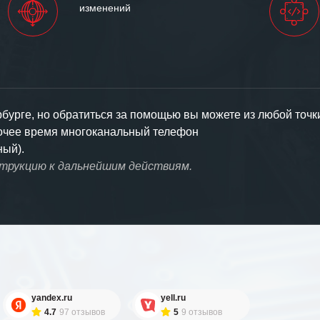
изменений
урге, но обратиться за помощью вы можете из любой точк
бочее время многоканальный телефон
ный).
струкцию к дальнейшим действиям.
yandex.ru
yell.ru
4.7
97 отзывов
5
9 отзывов