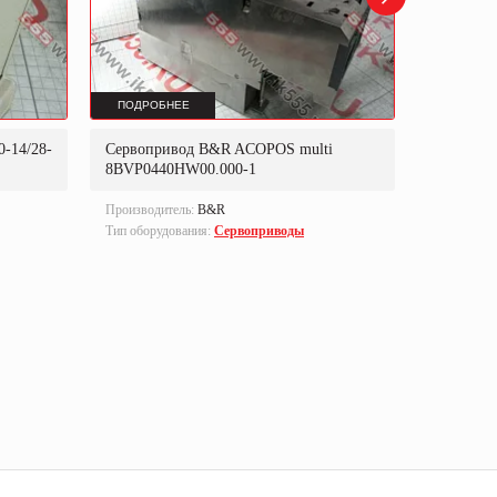
ПОДРОБНЕЕ
ПОДРОБ
-14/28-
Сервопривод B&R ACOPOS multi
Сервопр
8BVP0440HW00.000-1
Производитель:
B&R
Производи
Тип оборудования:
Сервоприводы
Part numbe
Тип оборуд