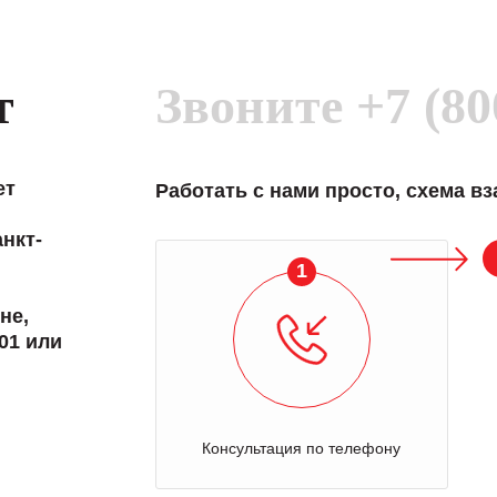
т
Звоните
+7 (80
ет
Работать с нами просто, схема в
нкт-
1
не,
01 или
Консультация по телефону