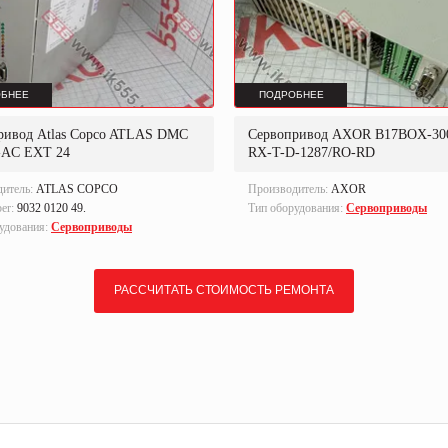
БНЕЕ
ПОДРОБНЕЕ
ривод Atlas Copco ATLAS DMC
Сервопривод AXOR B17BOX-300
-AC EXT 24
RX-T-D-1287/RO-RD
дитель:
ATLAS COPCO
Производитель:
AXOR
ber:
9032 0120 49.
Тип оборудования:
Сервоприводы
удования:
Сервоприводы
РАССЧИТАТЬ СТОИМОСТЬ РЕМОНТА