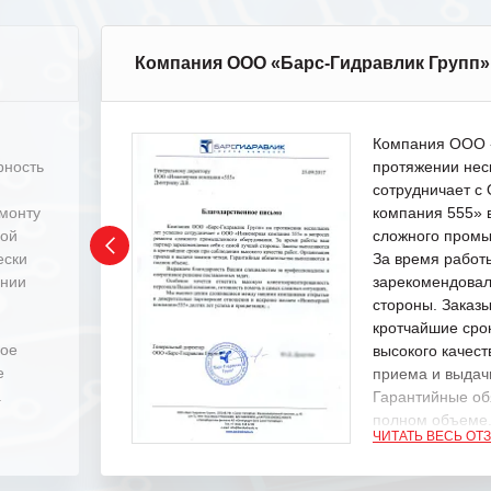
Компания ООО «Барс-Гидравлик Групп»
Компания ООО «
рность
протяжении нес
сотрудничает 
емонту
компания 555» 
ной
сложного промы
ески
За время работ
ении
зарекомендовал
стороны. Заказ
кротчайшие сро
ное
высокого качест
е
приема и выдачи
.
Гарантийные об
полном объеме
ЧИТАТЬ ВЕСЬ ОТ
Выражаем благ
специалистам з