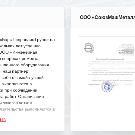
ООО «СоюзМашМетал
Барс-Гидравлик Групп» на
кольких лет успешно
с ООО «Инженерная
в вопросах ремонта
шленного оборудования.
ы наш партнер
 себя с самой лучшей
ы выполняются в
ки при соблюдении
ва работ. Организация
 заказов четкая.
язательства выполняются в
.
ЗЫВ
одарность Вашим
а профессионализм и