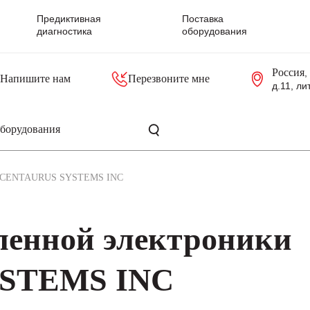
Предиктивная
Поставка
диагностика
оборудования
Россия
,
Напишите нам
Перезвоните мне
д.11, ли
резольверы
Контроллеры, блоки управления
Панели оператора, промышленные мониторы
Прочая промышленная электроника
Промышленные пульты уп
Серверные материнские платы
CENTAURUS SYSTEMS INC
енной электроники
STEMS INC