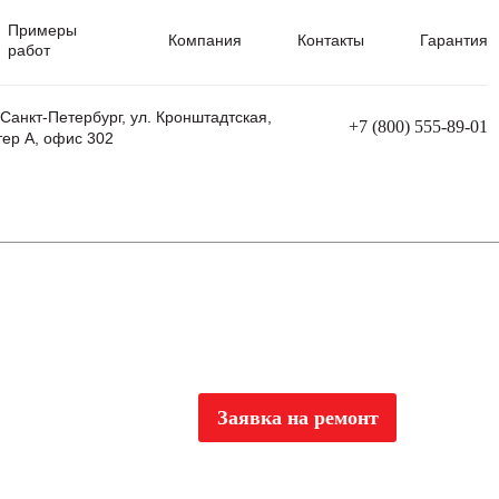
Примеры
Компания
Контакты
Гарантия
работ
 Санкт-Петербург, ул. Кронштадтская,
+7 (800) 555-89-01
тер А, офис 302
равления
Ремонт сварочных трансформаторов
Ремонт аппаратов плазменной резки
Ремонт сварочных полуавтоматов
Ремонт плазменных станков с ЧПУ
Заявка на ремонт