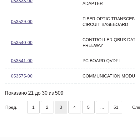
053333-00
ADAPTER
FIBER OPTIC TRANSCEIVE
053529-00
CIRCUIT BASEBOARD
CONTROLLER QBUS DATA
053540-00
FREEWAY
053541-00
PC BOARD QVDFI
053575-00
COMMUNICATION MODULE
Показано 21 до 30 из 509
Пред.
1
2
3
4
5
...
51
Сле