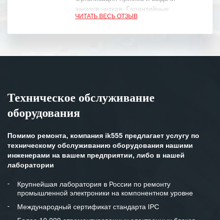
заказов четкая. Гарантийные
ЧИТАТЬ ВЕСЬ ОТЗЫВ
обязательства выполняются в
полном объеме.
Выражаем благодарность Вашим
специалистам за профессионализм и
оперативное решение поставленных
задач.
Техническое обслуживание
Особенно хочется отметить высокую
оборудования
клиентоориентированность
персонала Вашей компании,
готовность помочь в самых сложных
Помимо ремонта, компания ik555 предлагает услугу по
ситуациях.
техническому обслуживанию оборудования нашими
инженерами на вашем предприятии, либо в нашей
Мы высоко ценим сложившиеся
лаборатории
между нашими компаниями открытые
и доверительные партнерские
Крупнейшая лаборатория в России по ремонту
промышленной электроники на компонентном уровне
отношения и искренне желаем
«Инженерной компании «555» долгих
Международный сертификат стандарта IPC
лет успеха и процветания.