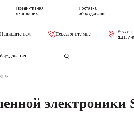
Предиктивная
Поставка
диагностика
оборудования
Россия
,
Напишите нам
Перезвоните мне
д.11, ли
резольверы
Контроллеры, блоки управления
Панели оператора, промышленные мониторы
Прочая промышленная электроника
Промышленные пульты уп
Серверные материнские платы
SIPA
енной электроники 