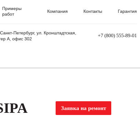
Примеры
Компания
Контакты
Гарантия
работ
 Санкт-Петербург, ул. Кронштадтская,
+7 (800) 555-89-01
тер А, офис 302
равления
Ремонт сварочных трансформаторов
Ремонт аппаратов плазменной резки
Ремонт сварочных полуавтоматов
Ремонт плазменных станков с ЧПУ
SIPA
Заявка на ремонт