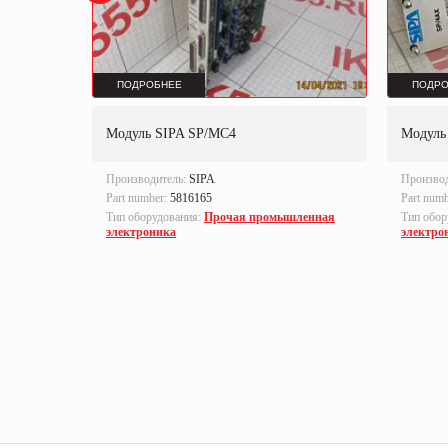
ПОДРОБНЕЕ
ПОДРО
 ACS800-
Модуль SIPA SP/MC4
Модуль
Производитель:
SIPA
Произво
05+V991
Part number:
5816165
Part num
Тип оборудования:
Прочая промышленная
Тип обор
электроника
электро