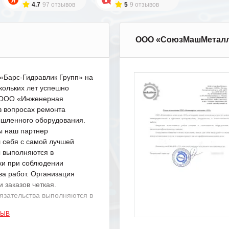
4.7
97 отзывов
5
9 отзывов
ООО «СоюзМашМетал
Барс-Гидравлик Групп» на
кольких лет успешно
с ООО «Инженерная
в вопросах ремонта
шленного оборудования.
ы наш партнер
 себя с самой лучшей
ы выполняются в
ки при соблюдении
ва работ. Организация
 заказов четкая.
язательства выполняются в
.
ЗЫВ
одарность Вашим