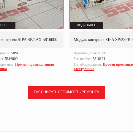
БНЕЕ
ПОДРОБНЕЕ
 контроля SIPA SP/4AX 5816000
Модуль контроля SIPA SP/25FB 
дитель:
SIPA
Производитель:
SIPA
ber:
5816000
Part number:
5816124
удования:
Прочая промышленная
Тип оборудования:
Прочая промышл
ника
электроника
РАССЧИТАТЬ СТОИМОСТЬ РЕМОНТА