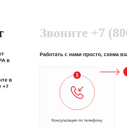
т
Звоните
+7 (80
ет
Работать с нами просто, схема в
PA в
1
нте в
у +7
Консультация по телефону