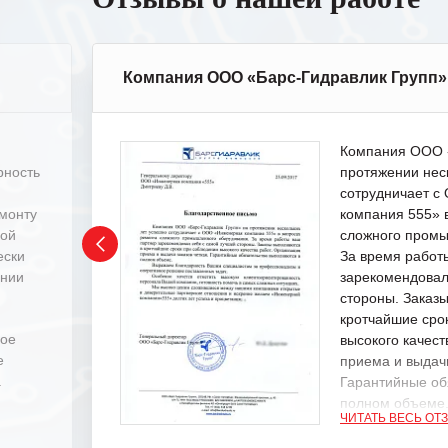
Компания ООО «Барс-Гидравлик Групп»
Компания ООО «
рность
протяжении нес
сотрудничает 
емонту
компания 555» 
ной
сложного промы
ески
За время работ
ении
зарекомендовал
стороны. Заказ
кротчайшие сро
ное
высокого качест
е
приема и выдачи
.
Гарантийные об
полном объеме
ЧИТАТЬ ВЕСЬ ОТ
Выражаем благ