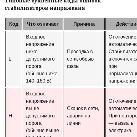
Типовые буквенные коды ошибок
стабилизаторов напряжения
Код
Что означает
Причина
Действи
Входное
Отключение
напряжение
автоматичес
ниже
Просадка в
Стабилизат
L
допустимого
сети, обрыв
включится 
порога
фазы
при
(обычно ниже
нормализац
140–160 В)
напряжения
Входное
напряжение
Отключение
выше
Скачок в сети,
автоматичес
H
допустимого
авария на
При повтор
порога
линии
— вызвать
(обычно выше
электрика.