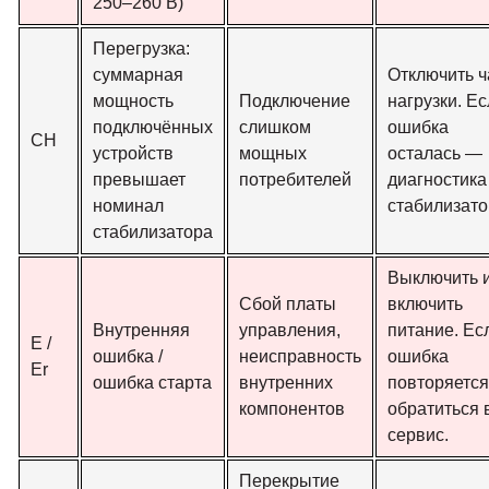
250–260 В)
Перегрузка:
суммарная
Отключить ч
мощность
Подключение
нагрузки. Е
подключённых
слишком
ошибка
СН
устройств
мощных
осталась —
превышает
потребителей
диагностика
номинал
стабилизато
стабилизатора
Выключить 
Сбой платы
включить
Внутренняя
управления,
питание. Ес
E /
ошибка /
неисправность
ошибка
Er
ошибка старта
внутренних
повторяетс
компонентов
обратиться 
сервис.
Перекрытие