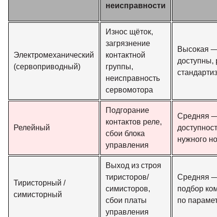
неисправности
Износ щёток,
загрязнение
Высокая —
Электромеханический
контактной
доступны,
(сервоприводный)
группы,
стандарти
неисправность
сервомотора
Подгорание
Средняя —
контактов реле,
Релейный
доступност
сбои блока
нужного н
управления
Выход из строя
тиристоров/
Средняя —
Тиристорный /
симисторов,
подбор ко
симисторный
сбои платы
по параме
управления