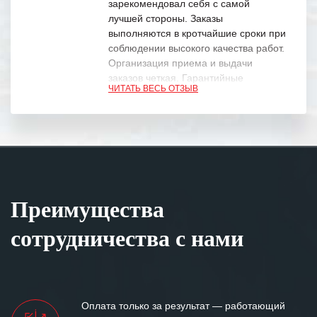
зарекомендовал себя с самой
лучшей стороны. Заказы
выполняются в кротчайшие сроки при
соблюдении высокого качества работ.
Организация приема и выдачи
заказов четкая. Гарантийные
ЧИТАТЬ ВЕСЬ ОТЗЫВ
обязательства выполняются в
полном объеме.
Выражаем благодарность Вашим
специалистам за профессионализм и
оперативное решение поставленных
задач.
Преимущества
Особенно хочется отметить высокую
клиентоориентированность
сотрудничества с нами
персонала Вашей компании,
готовность помочь в самых сложных
ситуациях.
Мы высоко ценим сложившиеся
Оплата только за результат — работающий
между нашими компаниями открытые