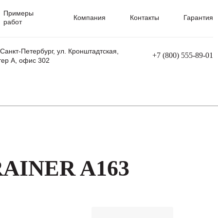
Примеры
Компания
Контакты
Гарантия
работ
 Санкт-Петербург, ул. Кронштадтская,
+7 (800) 555-89-01
тер А, офис 302
равления
Ремонт сварочных трансформаторов
Ремонт аппаратов плазменной резки
Ремонт сварочных полуавтоматов
Ремонт плазменных станков с ЧПУ
RAINER A163