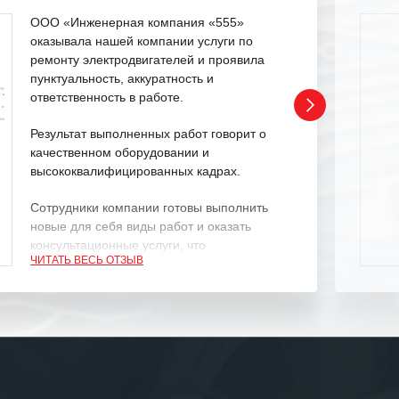
ООО «Инженерная компания «555»
оказывала нашей компании услуги по
ремонту электродвигателей и проявила
пунктуальность, аккуратность и
ответственность в работе.
Результат выполненных работ говорит о
качественном оборудовании и
высококвалифицированных кадрах.
Сотрудники компании готовы выполнить
новые для себя виды работ и оказать
консультационные услуги, что
ЧИТАТЬ ВЕСЬ ОТЗЫВ
характеризует их как профессионалов
своего дела.
Рекомендуем ООО «ИК «555» как
ответственного и надежного поставщика
услуг.