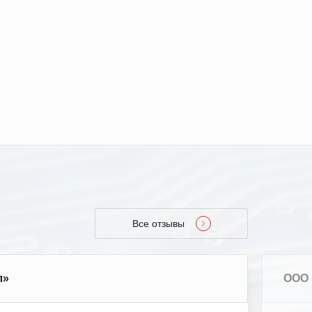
Все отзывы
л»
ООО 