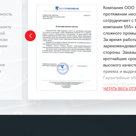
Компания ООО «
рность
протяжении нес
сотрудничает 
емонту
компания 555» 
ной
сложного промы
ески
За время работ
ении
зарекомендовал
стороны. Заказ
кротчайшие сро
ное
высокого качест
е
приема и выдачи
.
Гарантийные об
полном объеме
ЧИТАТЬ ВЕСЬ ОТ
Выражаем благ
специалистам з
оперативное ре
Особенно хочет
клиентоориенти
Вашей компании