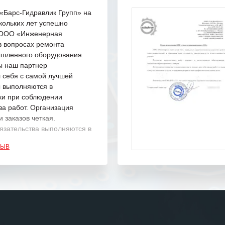
Барс-Гидравлик Групп» на
кольких лет успешно
с ООО «Инженерная
в вопросах ремонта
шленного оборудования.
ы наш партнер
 себя с самой лучшей
ы выполняются в
ки при соблюдении
ва работ. Организация
 заказов четкая.
язательства выполняются в
.
ЗЫВ
одарность Вашим
а профессионализм и
шение поставленных задач.
ся отметить высокую
рованность персонала
, готовность помочь в