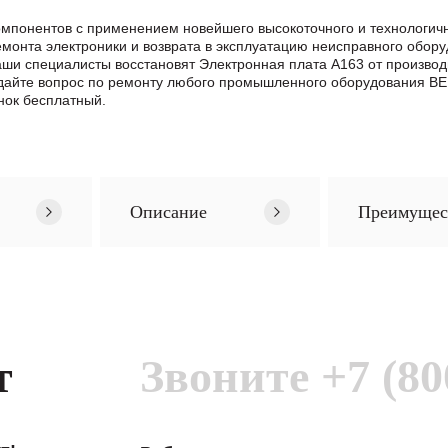
омпонентов с применением новейшего высокоточного и технологичн
нта электроники и возврата в эксплуатацию неисправного обору
 Наши специалисты восстановят Электронная плата A163 от произв
дайте вопрос по ремонту любого промышленного оборудования B
нок бесплатный.
Описание
Преимущес
т
Звоните
+7 (80