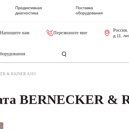
Предиктивная
Поставка
диагностика
оборудования
Россия
,
Напишите нам
Перезвоните мне
д.11, ли
резольверы
Контроллеры, блоки управления
Панели оператора, промышленные мониторы
Прочая промышленная электроника
Промышленные пульты уп
Серверные материнские платы
KER & RAINER A163
лата BERNECKER & 