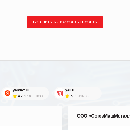
РАССЧИТАТЬ СТОИМОСТЬ РЕМОНТА
yandex.ru
yell.ru
4.7
97 отзывов
5
9 отзывов
ООО «СоюзМашМетал