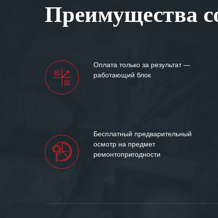
Преимущества со
самых сложных 
Мы высоко цен
нашими компан
доверительные 
искренне жела
Оплата только за результат —
«555» долгих ле
работающий блок
Бесплатный предварительный
осмотр на предмет
ремонтопригодности