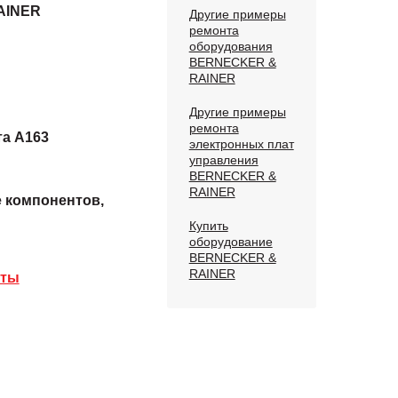
AINER
Другие примеры
ремонта
оборудования
BERNECKER &
RAINER
Другие примеры
ремонта
та A163
электронных плат
управления
BERNECKER &
RAINER
е компонентов,
Купить
оборудование
BERNECKER &
RAINER
аты