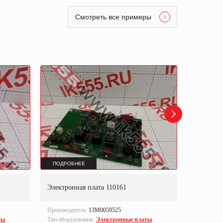
Смотреть все примеры
ПОДРОБНЕЕ
ПОДРОБ
Электронная плата 110161
Электронн
Производитель:
13M0059525
Производи
ты
Тип оборудования:
Электронные платы
Тип оборуд