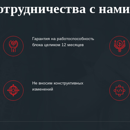
трудничества с нами
ситуациях.
им сложившиеся между
иями открытые и
партнерские отношения и
ем «Инженерной компании
Гарантия на работоспособность
т успеха и процветания.
блока целиком 12 месяцев
Не вносим конструктивных
изменений