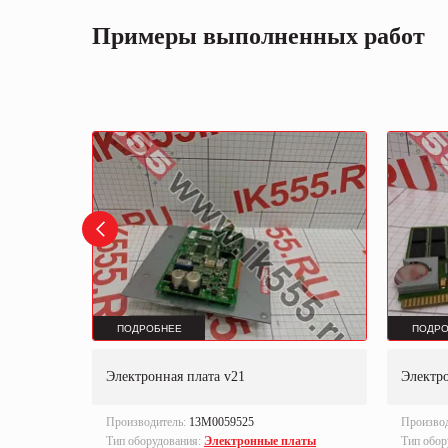
Примеры выполненных работ
ПОДРОБНЕЕ
ПОДРО
ER &
Электронная плата v21
Электро
INER
Производитель:
13M0059525
Произво
Тип оборудования:
Электронные платы
Тип обор