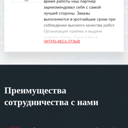
время работы наш партнер
зарекомендовал себя с самой
лучшей стороны. Заказы
выполняются в кротчайшие сроки при
соблюдении высокого качества работ.
Организация приема и выдачи
заказов четкая. Гарантийные
ЧИТАТЬ ВЕСЬ ОТЗЫВ
обязательства выполняются в
полном объеме.
Выражаем благодарность Вашим
специалистам за профессионализм и
оперативное решение поставленных
задач.
Преимущества
Особенно хочется отметить высокую
клиентоориентированность
сотрудничества с нами
персонала Вашей компании,
готовность помочь в самых сложных
ситуациях.
Мы высоко ценим сложившиеся