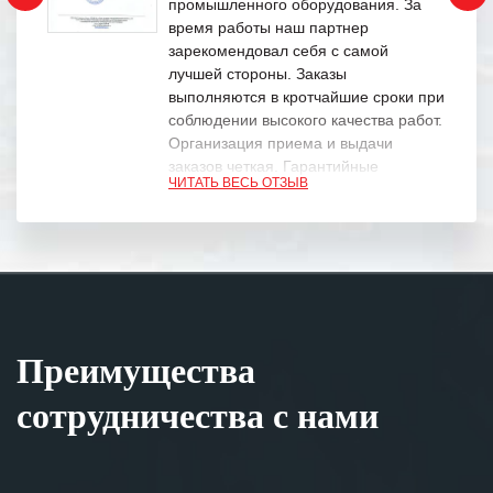
промышленного оборудования. За
время работы наш партнер
зарекомендовал себя с самой
лучшей стороны. Заказы
выполняются в кротчайшие сроки при
соблюдении высокого качества работ.
Организация приема и выдачи
заказов четкая. Гарантийные
ЧИТАТЬ ВЕСЬ ОТЗЫВ
обязательства выполняются в
полном объеме.
Выражаем благодарность Вашим
специалистам за профессионализм и
оперативное решение поставленных
задач.
Преимущества
Особенно хочется отметить высокую
клиентоориентированность
сотрудничества с нами
персонала Вашей компании,
готовность помочь в самых сложных
ситуациях.