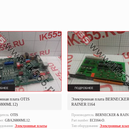
БНЕЕ
ПОДРОБНЕЕ
онная плата OTIS
Электронная плата BERNECKE
800ML12)
RAINER I164
дитель:
OTIS
Производитель:
BERNECKER & RAIN
ber:
GBA26800ML12.
Part number:
ECI164-O.
удования:
Электронные платы
Тип оборудования:
Электронные пла