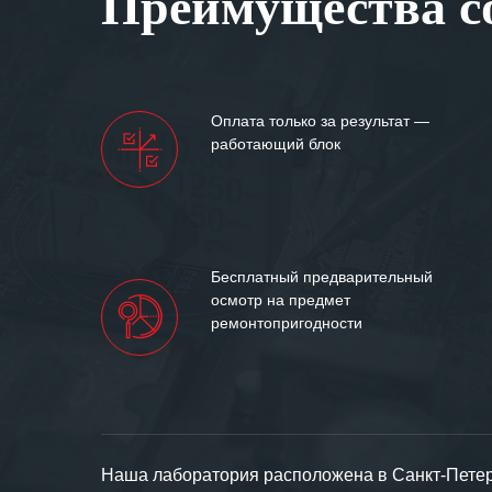
Преимущества со
Мы высоко цен
нашими компан
доверительные 
искренне жела
Оплата только за результат —
«555» долгих ле
работающий блок
Бесплатный предварительный
осмотр на предмет
ремонтопригодности
Наша лаборатория расположена в Санкт-Петерб