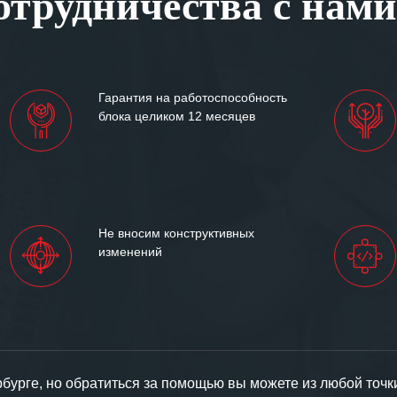
трудничества с нами
им сложившиеся между
иями открытые и
партнерские отношения и
ем «Инженерной компании
Гарантия на работоспособность
т успеха и процветания.
блока целиком 12 месяцев
Не вносим конструктивных
изменений
урге, но обратиться за помощью вы можете из любой точк