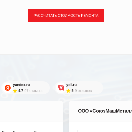
РАССЧИТАТЬ СТОИМОСТЬ РЕМОНТА
yandex.ru
yell.ru
4.7
97 отзывов
5
9 отзывов
ООО «СоюзМашМетал