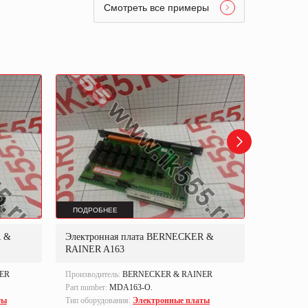
Смотреть все примеры
ПОДРОБНЕЕ
ПОДРОБ
R &
Электронная плата BERNECKER &
Электрон
RAINER A163
ER
Производитель:
BERNECKER & RAINER
Производи
Part number:
MDA163-O.
Part numbe
ты
Тип оборудования:
Электронные платы
Тип оборуд