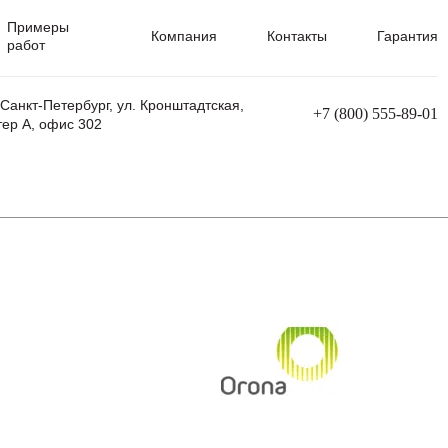
Примеры
Компания
Контакты
Гарантия
работ
 Санкт-Петербург, ул. Кронштадтская,
+7 (800) 555-89-01
тер А, офис 302
равления
Ремонт сварочных трансформаторов
Ремонт аппаратов плазменной резки
Ремонт сварочных полуавтоматов
Ремонт плазменных станков с ЧПУ