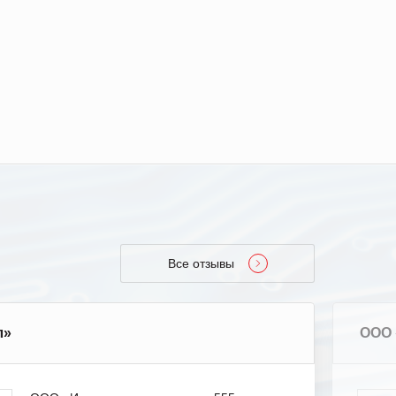
Все отзывы
л»
ООО 