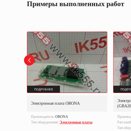
Примеры выполненных работ
ПОДРОБНЕЕ
ПОДРО
Электр
B-ARCA
Электронная плата ORONA
(GBA26
Производитель:
ORONA
Произво
латы
Тип оборудования:
Электронные платы
Part num
Тип обор