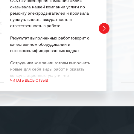
ООО «Инженерная компания «555»
оказывала нашей компании услуги по
ремонту электродвигателей и проявила
пунктуальность, аккуратность и
ответственность в работе.
Результат выполненных работ говорит о
качественном оборудовании и
высококвалифицированных кадрах.
Сотрудники компании готовы выполнить
новые для себя виды работ и оказать
консультационные услуги, что
ЧИТАТЬ ВЕСЬ ОТЗЫВ
характеризует их как профессионалов
своего дела.
Рекомендуем ООО «ИК «555» как
ответственного и надежного поставщика
услуг.