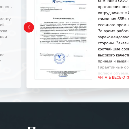
Компания ООО «
рность
протяжении нес
сотрудничает 
емонту
компания 555» 
ной
сложного промы
ески
За время работ
ении
зарекомендовал
стороны. Заказ
кротчайшие сро
ное
высокого качест
е
приема и выдачи
.
Гарантийные об
полном объеме
ЧИТАТЬ ВЕСЬ ОТ
Выражаем благ
специалистам з
оперативное ре
Особенно хочет
клиентоориенти
Вашей компании
самых сложных 