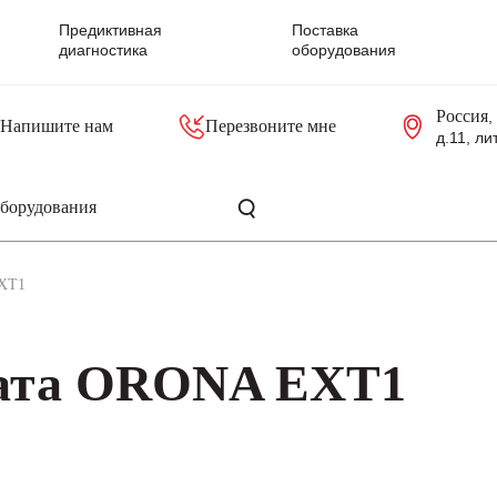
Предиктивная
Поставка
диагностика
оборудования
Россия
,
Напишите нам
Перезвоните мне
д.11, ли
резольверы
Контроллеры, блоки управления
Панели оператора, промышленные мониторы
Прочая промышленная электроника
Промышленные пульты уп
Серверные материнские платы
EXT1
лата ORONA EXT1