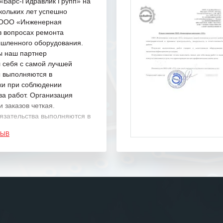
Барс-Гидравлик Групп» на
кольких лет успешно
с ООО «Инженерная
в вопросах ремонта
шленного оборудования.
ы наш партнер
 себя с самой лучшей
ы выполняются в
ки при соблюдении
ва работ. Организация
 заказов четкая.
язательства выполняются в
.
ЗЫВ
одарность Вашим
а профессионализм и
шение поставленных задач.
ся отметить высокую
рованность персонала
, готовность помочь в
ситуациях.