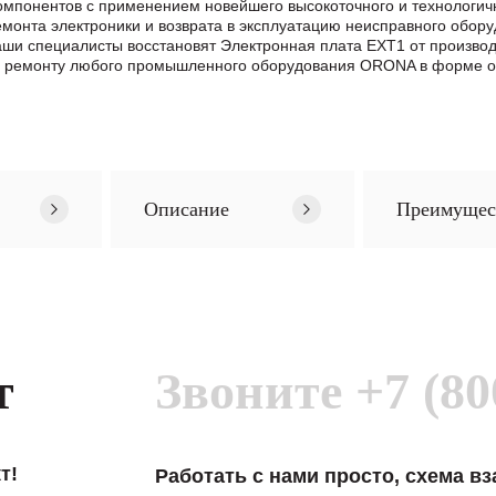
омпонентов с применением новейшего высокоточного и технологич
нта электроники и возврата в эксплуатацию неисправного обору
 Наши специалисты восстановят Электронная плата EXT1 от произ
о ремонту любого промышленного оборудования ORONA в формe о
Описание
Преимущес
т
Звоните
+7 (80
т!
Работать с нами просто, схема в