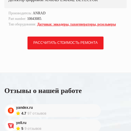
Производитель:
ANRAD
Part number:
10643085.
Тип оборудования:
Датчики: энкодеры, тахогенераторы, резольверы
РАССЧИТАТЬ СТОИМОСТЬ РЕМОНТА
Отзывы о нашей работе
yandex.ru
4.7
97 отзывов
yell.ru
5
9 отзывов