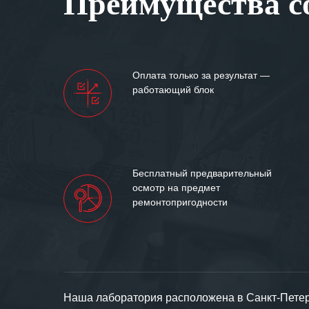
Преимущества со
Мы высоко цен
нашими компан
доверительные 
искренне жела
Оплата только за результат —
«555» долгих ле
работающий блок
Бесплатный предварительный
осмотр на предмет
ремонтопригодности
Наша лаборатория расположена в Санкт-Петерб