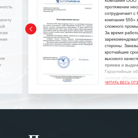
Компания ООО «
рность
протяжении нес
сотрудничает 
емонту
компания 555» 
ной
сложного промы
ески
За время работ
ении
зарекомендовал
стороны. Заказ
кротчайшие сро
ное
высокого качест
е
приема и выдачи
.
Гарантийные об
полном объеме
ЧИТАТЬ ВЕСЬ ОТ
Выражаем благ
специалистам з
оперативное ре
Особенно хочет
клиентоориенти
Вашей компании
самых сложных 