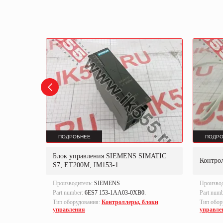
ПОДРОБНЕЕ
ПОДРО
I
Блок управления SIEMENS SIMATIC
Контро
S7; ET200M; IM153-1
Производитель:
SIEMENS
Произво
Part number:
6ES7 153-1AA03-0XB0.
Part num
Тип оборудования:
Контроллеры, блоки
Тип обор
локи
управления
управле