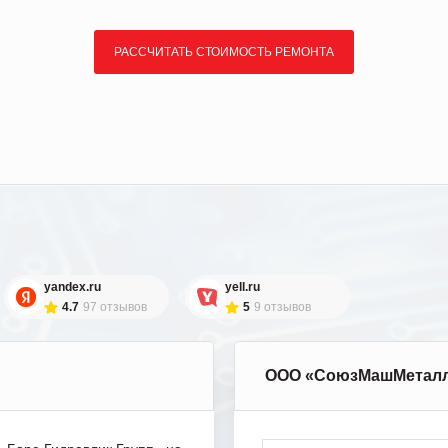
РАССЧИТАТЬ СТОИМОСТЬ РЕМОНТА
yandex.ru
yell.ru
4.7
97 отзывов
5
9 отзывов
ООО «СоюзМашМетал