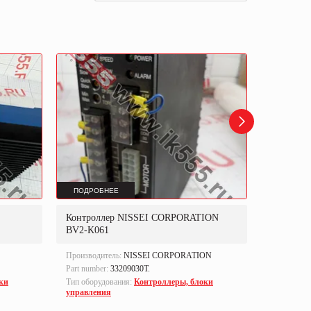
ПОДРОБНЕЕ
ПОДРОБ
Контроллер NISSEI CORPORATION
Блок уп
BV2-K061
Производитель:
NISSEI CORPORATION
Производи
Part number:
33209030T.
Part numbe
ки
Тип оборудования:
Контроллеры, блоки
Тип оборуд
управления
управлен