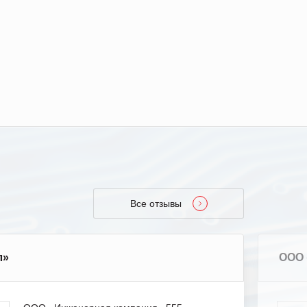
Все отзывы
л»
ООО 