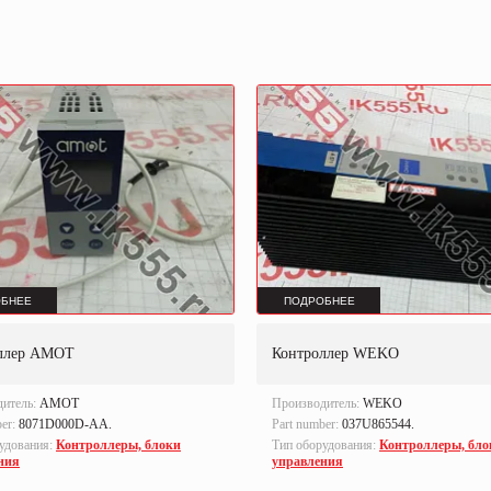
БНЕЕ
ПОДРОБНЕЕ
ллер AMOT
Контроллер WEKO
дитель:
AMOT
Производитель:
WEKO
ber:
8071D000D-AA.
Part number:
037U865544.
удования:
Контроллеры, блоки
Тип оборудования:
Контроллеры, бло
ния
управления