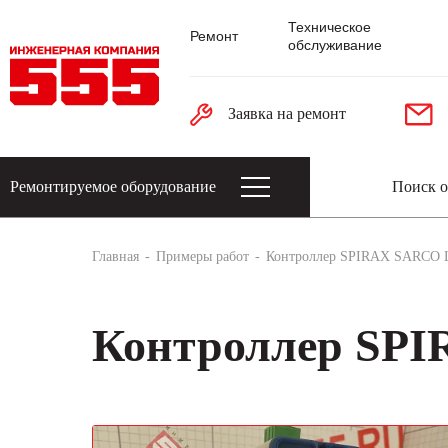
Техническое
Ремонт
обслуживание
Заявка на ремонт
Ремонтируемое оборудование
Датчики: энкодеры, тахогенераторы, 
Главная
Примеры работ
Контроллер SPIRAX SARCO 
Контроллер SP