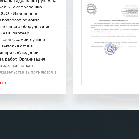
Барс-Гидравлик Групп» на
кольких лет успешно
с ООО «Инженерная
в вопросах ремонта
шленного оборудования.
ы наш партнер
 себя с самой лучшей
ы выполняются в
ки при соблюдении
ва работ. Организация
 заказов четкая.
язательства выполняются в
.
ЗЫВ
одарность Вашим
а профессионализм и
шение поставленных задач.
ся отметить высокую
рованность персонала
, готовность помочь в
ситуациях.