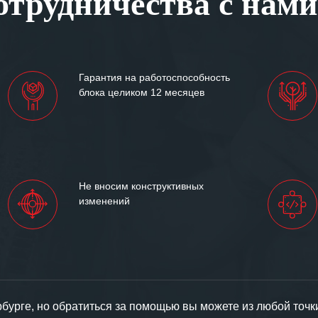
трудничества с нами
им сложившиеся между
иями открытые и
партнерские отношения и
ем «Инженерной компании
Гарантия на работоспособность
т успеха и процветания.
блока целиком 12 месяцев
Не вносим конструктивных
изменений
урге, но обратиться за помощью вы можете из любой точк