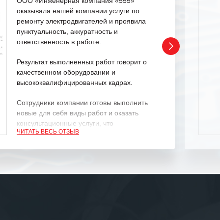
ООО «Инженерная компания «555»
оказывала нашей компании услуги по
ремонту электродвигателей и проявила
пунктуальность, аккуратность и
ответственность в работе.
Результат выполненных работ говорит о
качественном оборудовании и
высококвалифицированных кадрах.
Сотрудники компании готовы выполнить
новые для себя виды работ и оказать
консультационные услуги, что
ЧИТАТЬ ВЕСЬ ОТЗЫВ
характеризует их как профессионалов
своего дела.
Рекомендуем ООО «ИК «555» как
ответственного и надежного поставщика
услуг.