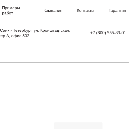
Примеры
Компания
Контакты
Гарантия
работ
 Санкт-Петербург, ул. Кронштадтская,
+7 (800) 555-89-01
тер А, офис 302
равления
Ремонт сварочных трансформаторов
Ремонт аппаратов плазменной резки
Ремонт сварочных полуавтоматов
Ремонт плазменных станков с ЧПУ