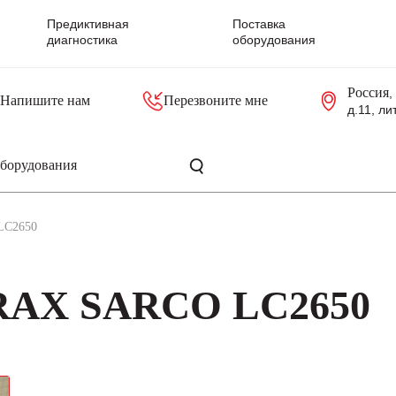
Предиктивная
Поставка
диагностика
оборудования
Россия
,
Напишите нам
Перезвоните мне
д.11, ли
резольверы
Контроллеры, блоки управления
Панели оператора, промышленные мониторы
Прочая промышленная электроника
Промышленные пульты уп
Серверные материнские платы
LC2650
IRAX SARCO LC2650