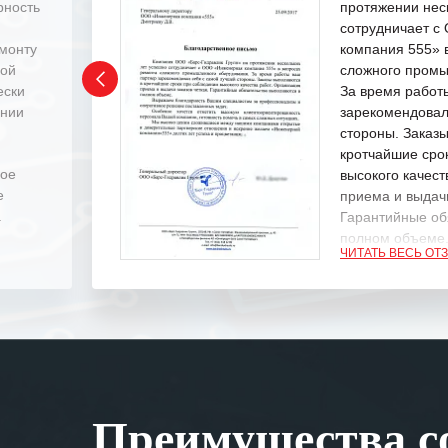
рность
протяжении нес
сотрудничает 
емонту
компания 555» 
ной
сложного промы
ески
За время работ
ении
зарекомендовал
стороны. Заказ
кротчайшие сро
ное
высокого качест
е
приема и выдачи
.
Гарантийные об
полном объеме
ЧИТАТЬ ВЕСЬ ОТ
Выражаем благ
специалистам з
оперативное ре
Особенно хочет
клиентоориенти
Вашей компании
Преимущества со
самых сложных 