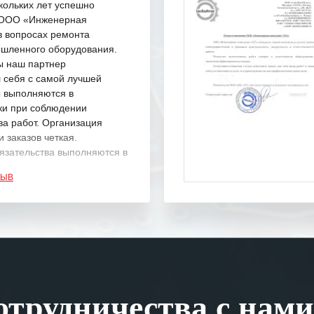
кольких лет успешно
с ООО «Инженерная
в вопросах ремонта
шленного оборудования.
ы наш партнер
 себя с самой лучшей
ы выполняются в
ки при соблюдении
ва работ. Организация
 заказов четкая.
язательства выполняются в
.
ЗЫВ
одарность Вашим
а профессионализм и
шение поставленных задач.
ся отметить высокую
рованность персонала
, готовность помочь в
трудничества с нами
ситуациях.