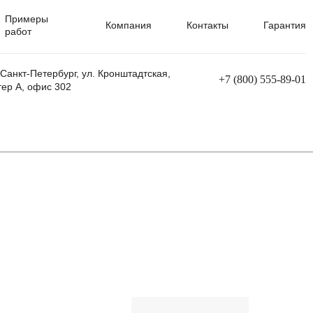
Примеры
Компания
Контакты
Гарантия
работ
 Санкт-Петербург, ул. Кронштадтская,
+7 (800) 555-89-01
тер А, офис 302
равления
Ремонт сварочных трансформаторов
Ремонт аппаратов плазменной резки
Ремонт сварочных полуавтоматов
Ремонт плазменных станков с ЧПУ