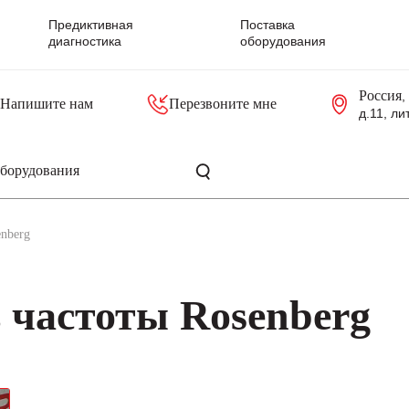
Предиктивная
Поставка
диагностика
оборудования
Россия
,
Напишите нам
Перезвоните мне
д.11, ли
резольверы
Контроллеры, блоки управления
Панели оператора, промышленные мониторы
Прочая промышленная электроника
Промышленные пульты уп
Серверные материнские платы
enberg
 частоты Rosenberg