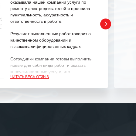
оказывала нашей компании услуги по
ремонту электродвигателей и проявила
пунктуальность, аккуратность и
ответственность в работе.
Результат выполненных работ говорит о
качественном оборудовании и
высококвалифицированных кадрах.
Сотрудники компании готовы выполнить
новые для себя виды работ и оказать
консультационные услуги, что
ЧИТАТЬ ВЕСЬ ОТЗЫВ
характеризует их как профессионалов
своего дела.
Рекомендуем ООО «ИК «555» как
ответственного и надежного поставщика
услуг.