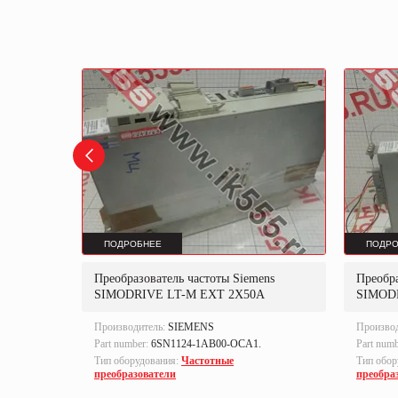
ПОДРОБНЕЕ
ПОДРО
E
Преобразователь частоты Siemens
Преобра
SIMODRIVE LT-M EXT 2X50A
SIMOD
Производитель:
SIEMENS
Произво
Part number:
6SN1124-1AB00-OCA1.
Part num
Тип оборудования:
Частотные
Тип обор
преобразователи
преобра