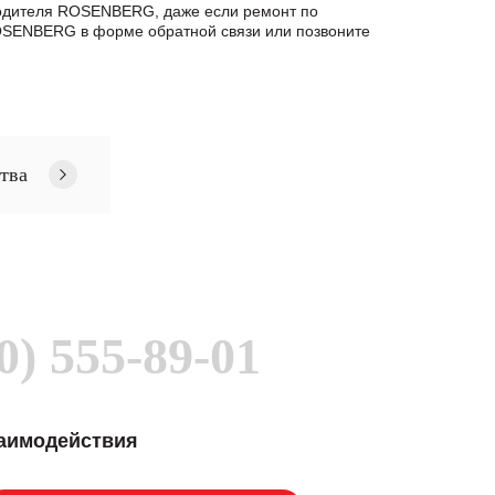
зводителя ROSENBERG, даже если ремонт по
OSENBERG в формe обратной связи или позвоните
тва
0) 555-89-01
заимодействия