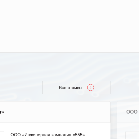
Все отзывы
л»
ООО 
ООО «Инженерная компания «555»