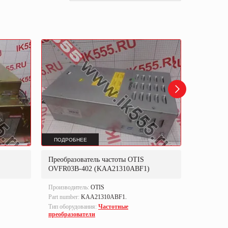
ПОДРОБНЕЕ
ПОДРОБ
Преобразователь частоты OTIS
Инвертор 
OVFR03B-402 (KAA21310ABF1)
DLCT24
Производитель:
OTIS
Производит
ELEKTRI
Part number:
KAA21310ABF1.
Тип оборуд
Тип оборудования:
Частотные
преобразо
преобразователи