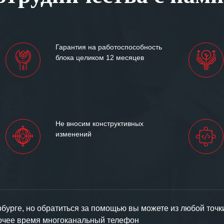
им сложившиеся между
иями открытые и
партнерские отношения и
ем «Инженерной компании
Гарантия на работоспособность
т успеха и процветания.
блока целиком 12 месяцев
Не вносим конструктивных
изменений
урге, но обратиться за помощью вы можете из любой точк
бочее время многоканальный телефон