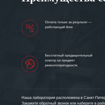
Мы высоко цен
нашими компан
доверительные 
искренне жела
Оплата только за результат —
«555» долгих ле
работающий блок
Бесплатный предварительный
осмотр на предмет
ремонтопригодности
Наша лаборатория расположена в Санкт-Петерб
Закажите обратный звонок или наберите в ра