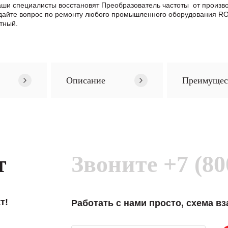
 Наши специалисты восстановят Преобразователь частоты от прои
дайте вопрос по ремонту любого промышленного оборудования R
тный.
Описание
Преимущес
т
Звоните
+7 (80
т!
Работать с нами просто, схема в