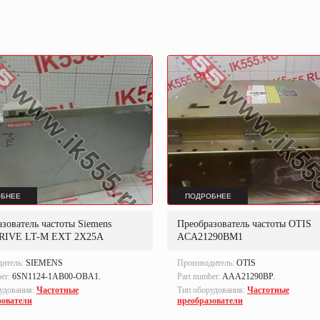
БНЕЕ
ПОДРОБНЕЕ
зователь частоты Siemens
Преобразователь частоты OTIS
RIVE LT-M EXT 2X25A
ACA21290BM1
дитель:
SIEMENS
Производитель:
OTIS
ber:
6SN1124-1AB00-OBA1.
Part number:
AAA21290BP.
удования:
Частотные
Тип оборудования:
Частотные
зователи
преобразователи