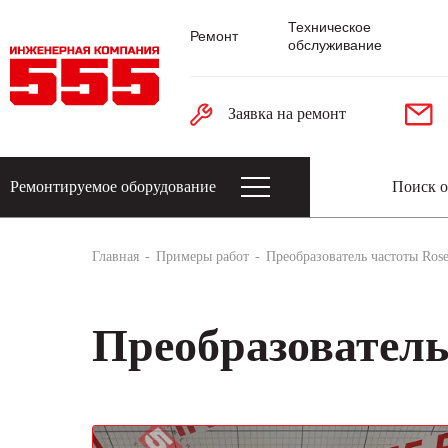
Техническое
Ремонт
обслуживание
Заявка на ремонт
Ремонтируемое оборудование
Датчики: энкодеры, тахогенераторы, 
Главная
Примеры работ
Преобразователь частоты Ros
Преобразователь