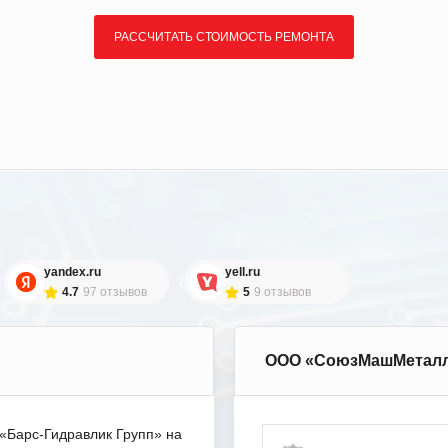
РАССЧИТАТЬ СТОИМОСТЬ РЕМОНТА
yandex.ru
yell.ru
4.7
97 отзывов
5
9 отзывов
ООО «СоюзМашМетал
Барс-Гидравлик Групп» на