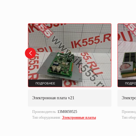
ПОДРОБНЕЕ
ПОДРО
Электронная плата v21
Электро
Производитель:
13M0059525
Произво
латы
Тип оборудования:
Электронные платы
Тип обор