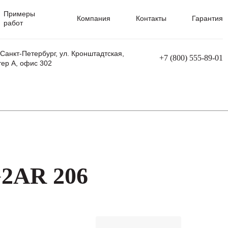
Примеры
Компания
Контакты
Гарантия
работ
 Санкт-Петербург, ул. Кронштадтская,
+7 (800) 555-89-01
тер А, офис 302
равления
Ремонт сварочных трансформаторов
Ремонт аппаратов плазменной резки
Ремонт сварочных полуавтоматов
Ремонт плазменных станков с ЧПУ
G2AR 206