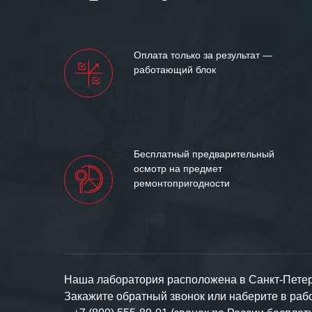
Мы высоко цен
нашими компан
доверительные 
искренне жела
Оплата только за результат —
«555» долгих ле
работающий блок
Бесплатный предварительный
осмотр на предмет
ремонтопригодности
Наша лаборатория расположена в Санкт-Петерб
Закажите обратный звонок или наберите в ра