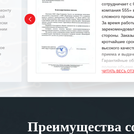
сотрудничает 
емонту
компания 555» 
ной
сложного промы
ески
За время работ
ении
зарекомендовал
стороны. Заказ
кротчайшие сро
ное
высокого качест
е
приема и выдачи
.
Гарантийные об
полном объеме
ЧИТАТЬ ВЕСЬ ОТ
Выражаем благ
специалистам з
оперативное ре
Особенно хочет
клиентоориенти
Вашей компании
Преимущества со
самых сложных 