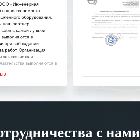
с ООО «Инженерная
в вопросах ремонта
шленного оборудования.
ы наш партнер
 себя с самой лучшей
ы выполняются в
ки при соблюдении
ва работ. Организация
 заказов четкая.
язательства выполняются в
.
ЗЫВ
одарность Вашим
а профессионализм и
шение поставленных задач.
ся отметить высокую
рованность персонала
, готовность помочь в
трудничества с нами
ситуациях.