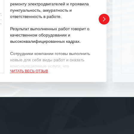
ремонту электродвигателей и проявила
пунктуальность, аккуратность и
ответственность в работе.
Результат выполненных работ говорит о
качественном оборудовании и
высококвалифицированных кадрах.
Сотрудники компании готовы выполнить
новые для себя виды работ и оказать
консультационные услуги, что
ЧИТАТЬ ВЕСЬ ОТЗЫВ
характеризует их как профессионалов
своего дела.
Рекомендуем ООО «ИК «555» как
ответственного и надежного поставщика
услуг.