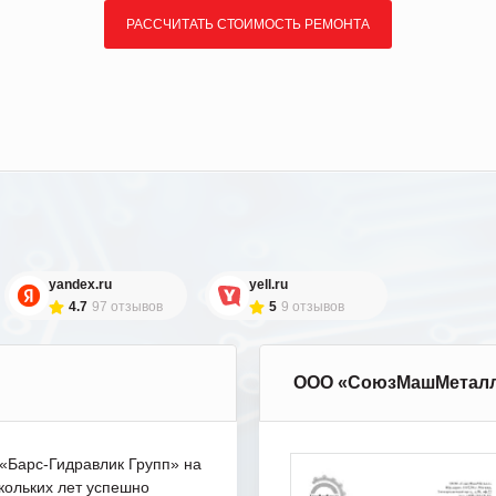
РАССЧИТАТЬ СТОИМОСТЬ РЕМОНТА
yandex.ru
yell.ru
4.7
97 отзывов
5
9 отзывов
ООО «СоюзМашМетал
Барс-Гидравлик Групп» на
кольких лет успешно