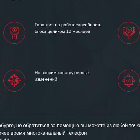
им сложившиеся между
иями открытые и
партнерские отношения и
ем «Инженерной компании
Гарантия на работоспособность
т успеха и процветания.
блока целиком 12 месяцев
Не вносим конструктивных
изменений
урге, но обратиться за помощью вы можете из любой точк
бочее время многоканальный телефон