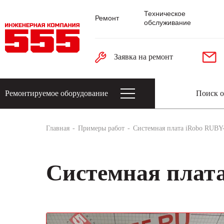
Техническое
Ремонт
обслуживание
Заявка на ремонт
Ремонтируемое оборудование
Датчики: энкодеры, тахогенераторы, 
Главная
Примеры работ
Системная плата iRobo RUB
Системная плат