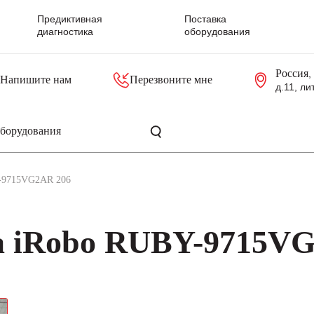
Предиктивная
Поставка
диагностика
оборудования
Россия
,
Напишите нам
Перезвоните мне
д.11, ли
резольверы
Контроллеры, блоки управления
Панели оператора, промышленные мониторы
Прочая промышленная электроника
Промышленные пульты уп
Серверные материнские платы
Y-9715VG2AR 206
а iRobo RUBY-9715V