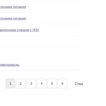
точники питания
точники питания
ектроника станков с ЧПУ
ервоприводы
1
2
3
4
5
6
След.