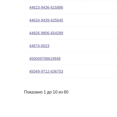
44623-9436-615886
44624-9439-625645
44826-9806-654289
44874-0023
450049708619948
45049-9712-636753
Показано 1 до 10 из 60