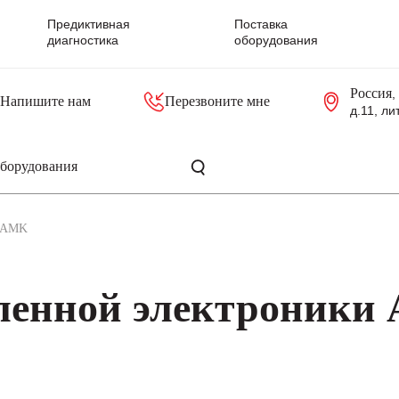
Предиктивная
Поставка
диагностика
оборудования
Россия
,
Напишите нам
Перезвоните мне
д.11, ли
резольверы
Контроллеры, блоки управления
Панели оператора, промышленные мониторы
Прочая промышленная электроника
Промышленные пульты уп
Серверные материнские платы
AMK
ленной электроники