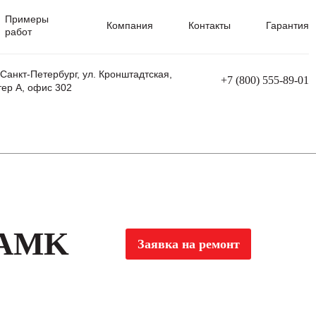
Примеры
Компания
Контакты
Гарантия
работ
 Санкт-Петербург, ул. Кронштадтская,
+7 (800) 555-89-01
тер А, офис 302
равления
Ремонт сварочных трансформаторов
Ремонт аппаратов плазменной резки
Ремонт сварочных полуавтоматов
Ремонт плазменных станков с ЧПУ
 AMK
Заявка на ремонт