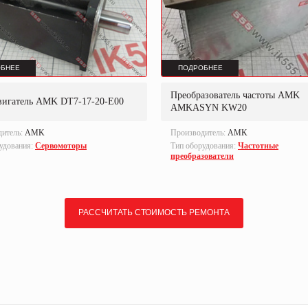
БНЕЕ
ПОДРОБНЕЕ
Преобразователь частоты AMK
вигатель AMK DT7-17-20-E00
AMKASYN KW20
дитель:
AMK
Производитель:
AMK
удования:
Сервомоторы
Тип оборудования:
Частотные
преобразователи
РАССЧИТАТЬ СТОИМОСТЬ РЕМОНТА