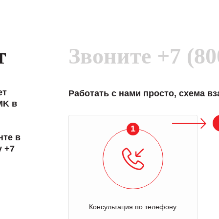
т
Звоните
+7 (80
ет
Работать с нами просто, схема в
MK в
1
нте в
у +7
Консультация по телефону