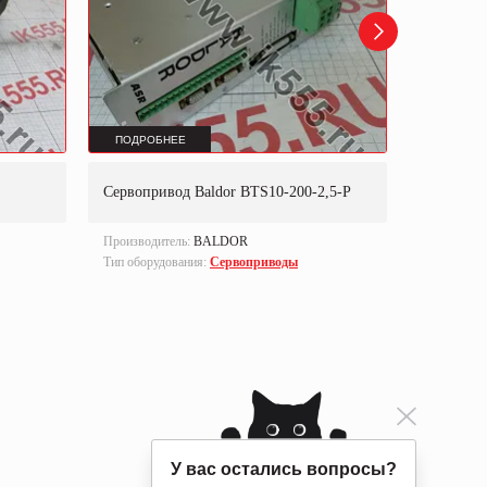
ПОДРОБНЕЕ
ПОДРОБ
Сервопривод Baldor BTS10-200-2,5-P
Серводви
Производитель:
BALDOR
Производи
Тип оборудования:
Сервоприводы
Part numbe
Тип оборуд
У вас остались вопросы?