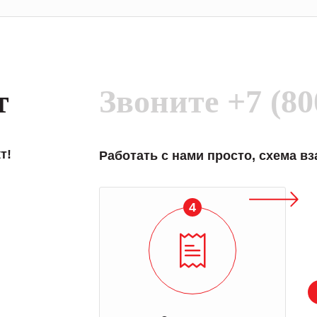
т
Звоните
+7 (80
т!
Работать с нами просто, схема в
4