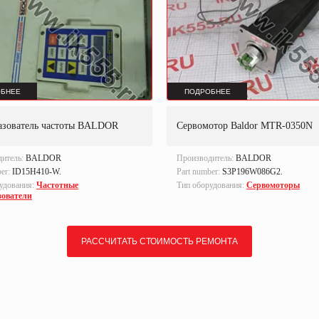
БНЕЕ
ПОДРОБНЕЕ
азователь частоты BALDOR
Сервомотор Baldor MTR-0350N
дитель:
BALDOR
Производитель:
BALDOR
ber:
ID15H410-W.
Part number:
S3P196W086G2.
удования:
Частотные
Тип оборудования:
Сервомоторы
зователи
РАССЧИТАТЬ СТОИМОСТЬ РЕМОНТА