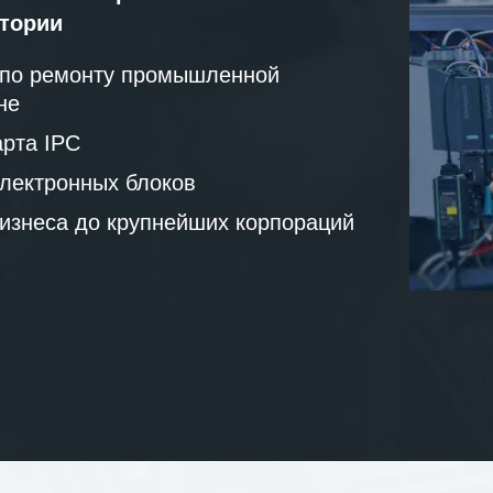
атории
 по ремонту промышленной
не
рта IPC
лектронных блоков
бизнеса до крупнейших корпораций