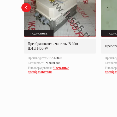
ПОДРОБНЕЕ
ПОДРО
Преобразователь частоты Baldor
R-RN23
Преобр
ID15H405-W
Производитель:
BALDOR
Произво
Part number:
IN0905G00.
Part num
Тип оборудования:
Частотные
Тип обор
преобразователи
преобра