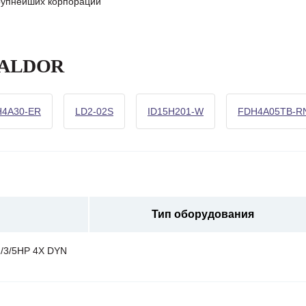
крупнейших корпораций
 BALDOR
H4A30-ER
LD2-02S
ID15H201-W
FDH4A05TB-R
Тип оборудования
/3/5HP 4X DYN