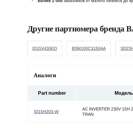
Более 2 000
заказчиков от малого бизнеса до 
Другие партномера бренда
ID15V430EO
BSM100C3150AA
SD23
Аналоги
Part number
Модель
AC INVERTER 230V 15H 2
ID15H203-W
TRAN