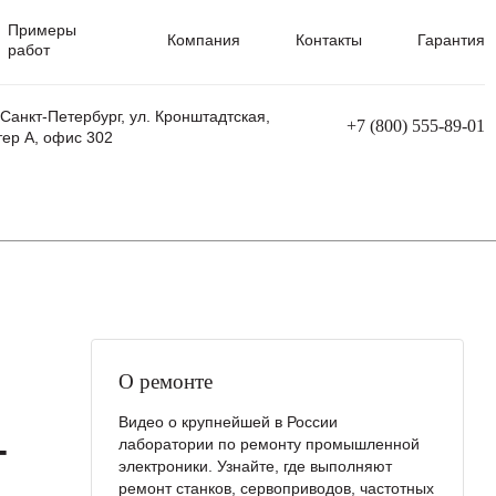
Примеры
Компания
Контакты
Гарантия
работ
 Санкт-Петербург, ул. Кронштадтская,
+7 (800) 555-89-01
тер А, офис 302
равления
Ремонт сварочных трансформаторов
Ремонт аппаратов плазменной резки
Ремонт сварочных полуавтоматов
Ремонт плазменных станков с ЧПУ
О ремонте
Видео о крупнейшей в России
-
лаборатории по ремонту промышленной
электроники. Узнайте, где выполняют
ремонт станков, сервоприводов, частотных