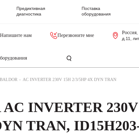
Предиктивная
Поставка
диагностика
оборудования
Россия
,
Напишите нам
Перезвоните мне
д.11, ли
резольверы
Контроллеры, блоки управления
Панели оператора, промышленные мониторы
Прочая промышленная электроника
Промышленные пульты уп
Серверные материнские платы
BALDOR
AC INVERTER 230V 15H 2/3/5HP 4X DYN TRAN
 AC INVERTER 230V
 DYN TRAN, ID15H203