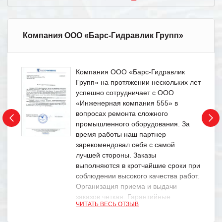
Компания ООО «Барс-Гидравлик Групп»
Компания ООО «Барс-Гидравлик
Групп» на протяжении нескольких лет
успешно сотрудничает с ООО
«Инженерная компания 555» в
вопросах ремонта сложного
промышленного оборудования. За
время работы наш партнер
зарекомендовал себя с самой
лучшей стороны. Заказы
выполняются в кротчайшие сроки при
соблюдении высокого качества работ.
Организация приема и выдачи
заказов четкая. Гарантийные
ЧИТАТЬ ВЕСЬ ОТЗЫВ
обязательства выполняются в
полном объеме.