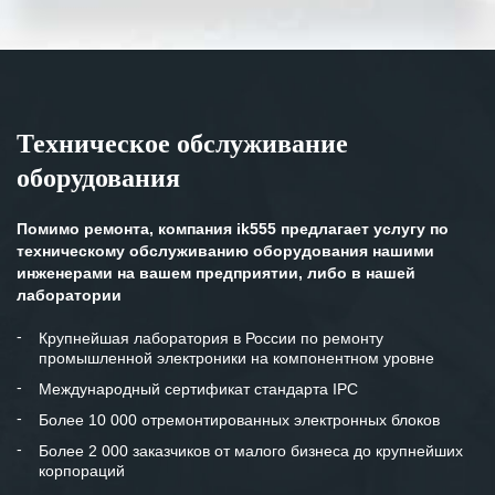
Выражаем благодарность Вашим
специалистам за профессионализм и
оперативное решение поставленных
задач.
Техническое обслуживание
Особенно хочется отметить высокую
оборудования
клиентоориентированность
персонала Вашей компании,
готовность помочь в самых сложных
Помимо ремонта, компания ik555 предлагает услугу по
ситуациях.
техническому обслуживанию оборудования нашими
инженерами на вашем предприятии, либо в нашей
Мы высоко ценим сложившиеся
лаборатории
между нашими компаниями открытые
и доверительные партнерские
Крупнейшая лаборатория в России по ремонту
промышленной электроники на компонентном уровне
отношения и искренне желаем
«Инженерной компании «555» долгих
Международный сертификат стандарта IPC
лет успеха и процветания.
Более 10 000 отремонтированных электронных блоков
Более 2 000 заказчиков от малого бизнеса до крупнейших
корпораций