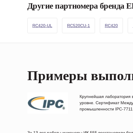
Другие партномера бренда 
RC420-UL
RC520CU-1
RC420
Примеры выпол
Крупнейшая лаборатория 
уровне. Сертификат Между
промышленности IPC-7711B
За 13 лет работы инженеры ИК 555 восстановили бо