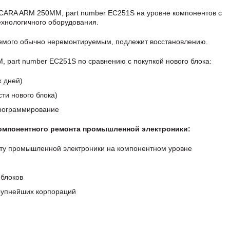
CARA ARM 250MM, part number EC251S на уровне компонентов с
хнологичного оборудования.
аемого обычно неремонтируемым, подлежит восстановлению.
art number EC251S по сравнению с покупкой нового блока:
х дней)
ти нового блока)
программирование
компонентного ремонта промышленной электроники:
ту промышленной электроники на компонентном уровне
блоков
крупнейших корпораций