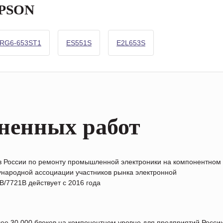
EPSON
RG6-653ST1
ES551S
E2L653S
ненных работ
в России по ремонту промышленной электроники на компонентном
народной ассоциации участников рынка электронной
/7721B действует с 2016 года
лее 30 000 блоков на компонентном уровне для предприятий Росс