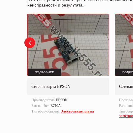
неисправности и результата.
ПОДРОБНЕЕ
ПОДРО
0.1906-
Сетевая карта EPSON
Сетева
Производитель:
EPSON
Произво
а,
Part number:
R710A.
Part num
Тип оборудования:
Электронные платы
Тип обор
электро