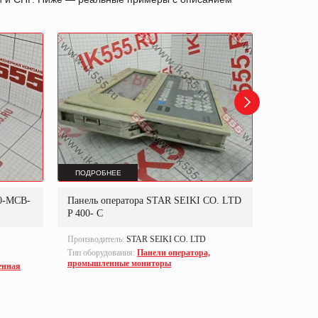
ПОДРОБНЕЕ
ПОДРОБ
00-MCB-
Панель оператора STAR SEIKI CO. LTD
Панель 
P 400- C
5191
Производитель:
STAR SEIKI CO. LTD
Производи
Тип оборудования:
Панели оператора,
Part numbe
промышленные мониторы
енная
Тип оборуд
промышле