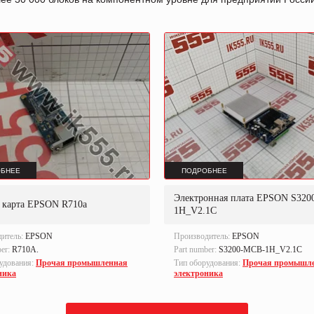
БНЕЕ
ПОДРОБНЕЕ
Электронная плата EPSON S32
я карта EPSON R710a
1H_V2.1C
дитель:
EPSON
Производитель:
EPSON
ber:
R710A.
Part number:
S3200-MCB-1H_V2.1C
удования:
Прочая промышленная
Тип оборудования:
Прочая промышл
ника
электроника