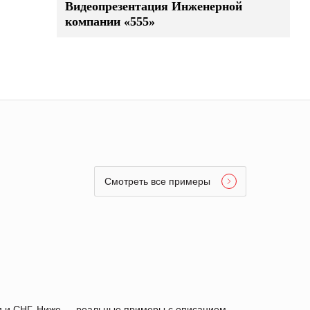
Видеопрезентация Инженерной
компании «555»
Смотреть все примеры
ии и СНГ. Ниже — реальные примеры с описанием