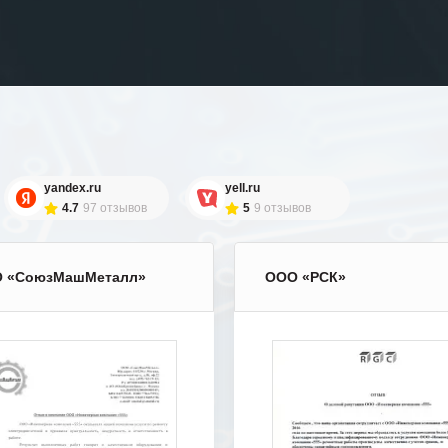
yandex.ru
yell.ru
4.7
97 отзывов
5
9 отзывов
 «СоюзМашМеталл»
ООО «РСК»