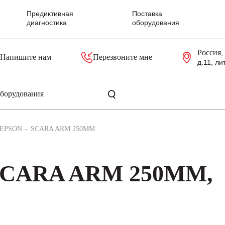
Предиктивная
Поставка
диагностика
оборудования
Россия
,
Напишите нам
Перезвоните мне
д.11, ли
резольверы
Контроллеры, блоки управления
Панели оператора, промышленные мониторы
Прочая промышленная электроника
Промышленные пульты уп
Серверные материнские платы
EPSON
SCARA ARM 250MM
SCARA ARM 250MM,