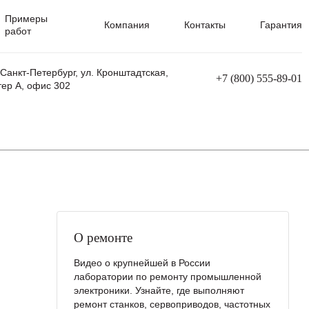
Примеры
Компания
Контакты
Гарантия
работ
 Санкт-Петербург, ул. Кронштадтская,
+7 (800) 555-89-01
тер А, офис 302
равления
Ремонт сварочных трансформаторов
Ремонт аппаратов плазменной резки
Ремонт сварочных полуавтоматов
Ремонт плазменных станков с ЧПУ
О ремонте
Видео о крупнейшей в России
лаборатории по ремонту промышленной
электроники. Узнайте, где выполняют
ремонт станков, сервоприводов, частотных