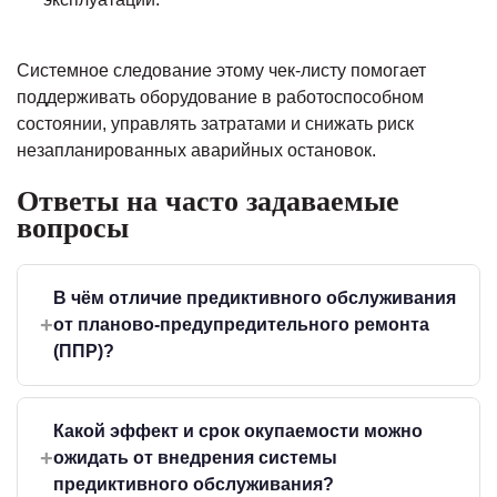
Системное следование этому чек-листу помогает
поддерживать оборудование в работоспособном
состоянии, управлять затратами и снижать риск
незапланированных аварийных остановок.
Ответы на часто задаваемые
вопросы
В чём отличие предиктивного обслуживания
+
от планово-предупредительного ремонта
(ППР)?
ППР проводится по календарному графику,
циклам или счётчику моточасов. При таком
Какой эффект и срок окупаемости можно
подходе деталь может быть заменена раньше
+
ожидать от внедрения системы
фактической выработки ресурса, а отказ может
предиктивного обслуживания?