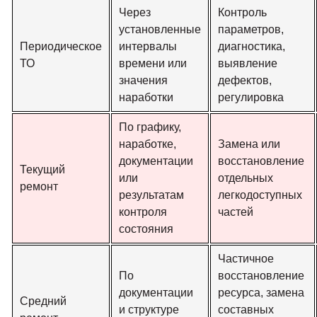
Через
Контроль
установленные
параметров,
Периодическое
интервалы
диагностика,
ТО
времени или
выявление
значения
дефектов,
наработки
регулировка
По графику,
наработке,
Замена или
документации
восстановление
Текущий
или
отдельных
ремонт
результатам
легкодоступных
контроля
частей
состояния
Частичное
По
восстановление
документации
ресурса, замена
Средний
и структуре
составных