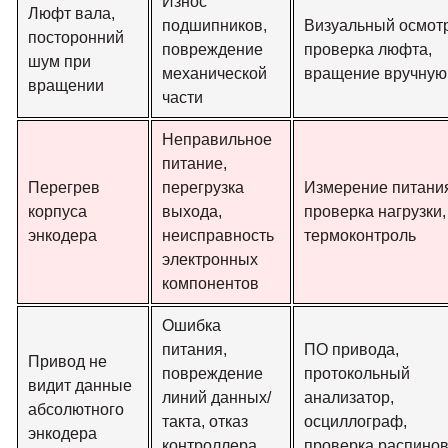
Износ
Люфт вала,
подшипников,
Визуальный осмотр
посторонний
повреждение
проверка люфта,
шум при
механической
вращение вручную
вращении
части
Неправильное
питание,
Перегрев
перегрузка
Измерение питани
корпуса
выхода,
проверка нагрузки,
энкодера
неисправность
термоконтроль
электронных
компонентов
Ошибка
питания,
ПО привода,
Привод не
повреждение
протокольный
видит данные
линий данных/
анализатор,
абсолютного
такта, отказ
осциллограф,
энкодера
контроллера
проверка распино