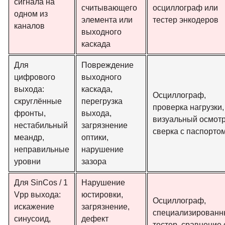
сигнала на
считывающего
осциллограф или
одном из
элемента или
тестер энкодеров
каналов
выходного
каскада
Для
Повреждение
цифрового
выходного
выхода:
каскада,
Осциллограф,
скруглённые
перегрузка
проверка нагрузки,
фронты,
выхода,
визуальный осмотр
нестабильный
загрязнение
сверка с паспорто
меандр,
оптики,
неправильные
нарушение
уровни
зазора
Для SinCos / 1
Нарушение
Vpp выхода:
юстировки,
Осциллограф,
искажение
загрязнение,
специализированн
синусоид,
дефект
тестер, сравнение 