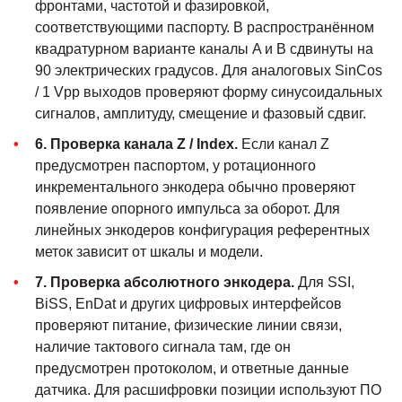
фронтами, частотой и фазировкой,
соответствующими паспорту. В распространённом
квадратурном варианте каналы A и B сдвинуты на
90 электрических градусов. Для аналоговых SinCos
/ 1 Vpp выходов проверяют форму синусоидальных
сигналов, амплитуду, смещение и фазовый сдвиг.
6. Проверка канала Z / Index.
Если канал Z
предусмотрен паспортом, у ротационного
инкрементального энкодера обычно проверяют
появление опорного импульса за оборот. Для
линейных энкодеров конфигурация референтных
меток зависит от шкалы и модели.
7. Проверка абсолютного энкодера.
Для SSI,
BiSS, EnDat и других цифровых интерфейсов
проверяют питание, физические линии связи,
наличие тактового сигнала там, где он
предусмотрен протоколом, и ответные данные
датчика. Для расшифровки позиции используют ПО