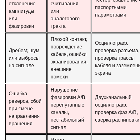
отклонение
считывания
паспортными
амплитуды
или
параметрами
или
аналогового
фазировки
тракта
Плохой контакт,
Осциллограф,
повреждение
Дребезг, шум
проверка разъёма,
кабеля, ошибки
или выбросы
проверка трассы
экранирования,
на сигнале
кабеля и заземлен
внешние
экрана
помехи
Нарушение
Ошибка
фазировки A/B,
Двухканальный
реверса, сбой
перепутанные
осциллограф,
при смене
каналы,
проверка фаз A/B,
направления
нестабильный
сверка распиновки
вращения
сигнал