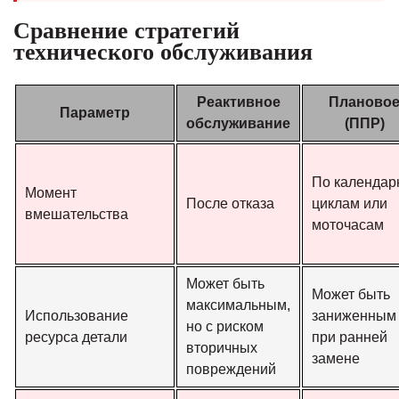
Сравнение стратегий
технического обслуживания
Реактивное
Планово
Параметр
обслуживание
(ППР)
По календар
Момент
После отказа
циклам или
вмешательства
моточасам
Может быть
Может быть
максимальным,
Использование
заниженным
но с риском
ресурса детали
при ранней
вторичных
замене
повреждений