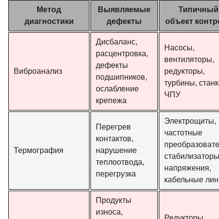
Метод
Выявляемые
Типичный
диагностики
дефекты
объект контр
Дисбаланс,
Насосы,
расцентровка,
вентиляторы,
дефекты
Виброанализ
редукторы,
подшипников,
турбины, станк
ослабление
ЧПУ
крепежа
Электрощиты,
Перегрев
частотные
контактов,
преобразовате
Термография
нарушение
стабилизатор
теплоотвода,
напряжения,
перегрузка
кабельные лин
Продукты
износа,
Редукторы,