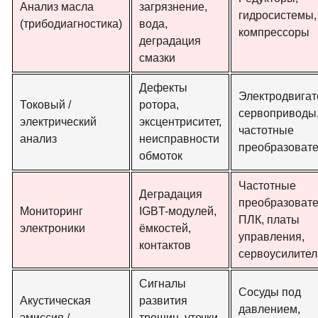
Анализ масла
загрязнение,
гидросистемы,
(трибодиагностика)
вода,
компрессоры
деградация
смазки
Дефекты
Электродвигат
Токовый /
ротора,
сервоприводы
электрический
эксцентриситет,
частотные
анализ
неисправности
преобразоват
обмоток
Частотные
Деградация
преобразовате
Мониторинг
IGBT-модулей,
ПЛК, платы
электроники
ёмкостей,
управления,
контактов
сервоусилител
Сигналы
Сосуды под
Акустическая
развития
давлением,
эмиссия /
трещин, утечки,