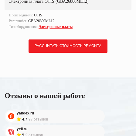
Электронная плата OTIS (GBA26800ML12)
Производитель:
OTIS
Part number:
GBA26800ML12.
Тип оборудования:
Электронные платы
РАССЧИТАТЬ СТОИМОСТЬ РЕМОНТА
Отзывы о нашей работе
yandex.ru
4.7
97 отзывов
yell.ru
5
9 отзывов